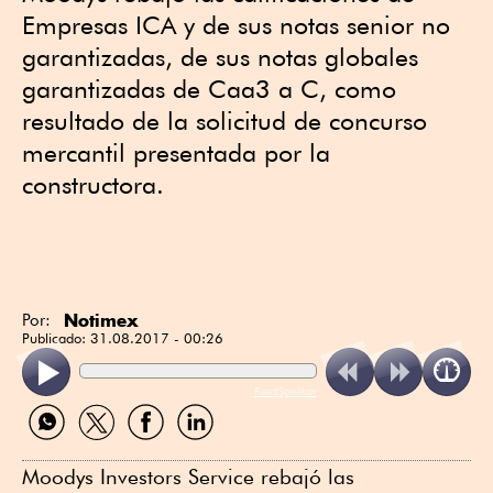
Empresas ICA y de sus notas senior no
garantizadas, de sus notas globales
garantizadas de Caa3 a C, como
resultado de la solicitud de concurso
mercantil presentada por la
constructora.
Notimex
Por:
Publicado:
31.08.2017 - 00:26
ReadSpeaker
Compartir
Compartir
Compartir
Compartir
por
por
por
por
WhatsApp
Twitter
Facebook
Linkedin
Moodys Investors Service rebajó las