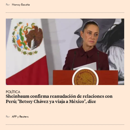
Por
Nancy Escutia
POLÍTICA
Sheinbaum confirma reanudación de relaciones con 
Perú; "Betssy Chávez ya viaja a México", dice
Por
AFP
y
Reuters