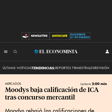
SUSCRÍBETE
NEWSLETTER
ANÚNCIATE
CONTRIBUCIONES
$1.99 DIARIOS
INI
El
SES
Economista
ÚLTIMAS NOTICIAS
TENDENCIAS:
REPORTES TRIMESTRALES
REVISIÓN 
2:00 min
MERCADOS
Lectura
Moodys baja calificación de ICA
tras concurso mercantil
Moodys rebajó las calificaciones de