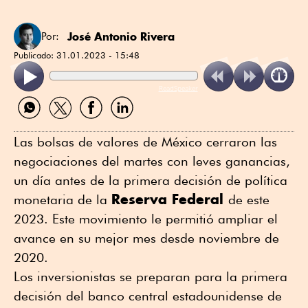
José Antonio Rivera
Por:
Publicado:
31.01.2023 - 15:48
ReadSpeaker
Compartir
Compartir
Compartir
Compartir
por
por
por
por
WhatsApp
Twitter
Facebook
Linkedin
Las bolsas de valores de México cerraron las
negociaciones del martes con leves ganancias,
un día antes de la primera decisión de política
Reserva Federal
monetaria de la
de este
2023. Este movimiento le permitió ampliar el
avance en su mejor mes desde noviembre de
2020.
Los inversionistas se preparan para la primera
decisión del banco central estadounidense de