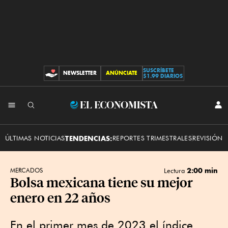
SUSCRÍBETE
NEWSLETTER
ANÚNCIATE
CONTRIBUCIONES
$1.99 DIARIOS
INI
El
SES
Economista
ÚLTIMAS NOTICIAS
TENDENCIAS:
REPORTES TRIMESTRALES
REVISIÓN 
2:00 min
MERCADOS
Lectura
Bolsa mexicana tiene su mejor
enero en 22 años
En el primer mes de 2023 el índice