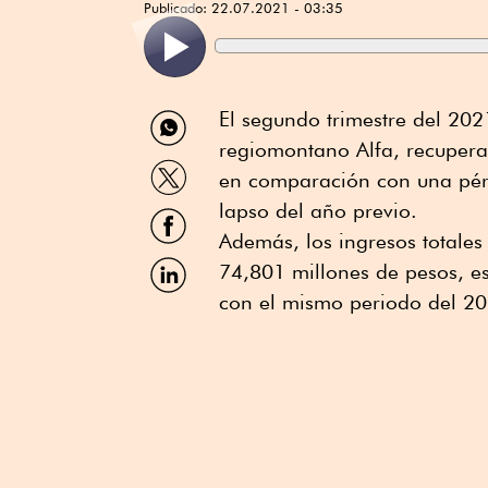
Publicado:
22.07.2021 - 03:35
Compartir
El segundo trimestre del 202
por
regiomontano Alfa, recupera
WhatsApp
Compartir
en comparación con una pér
por
Twitter
lapso del año previo.
Compartir
por
Además, los ingresos totale
Facebook
Compartir
74,801 millones de pesos, 
por
con el mismo periodo del 20
Linkedin