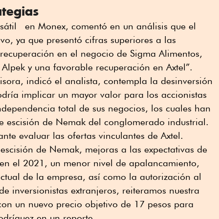
ategias
rsátil en Monex, comentó en un análisis que el
ivo, ya que presentó cifras superiores a las
 recuperación en el negocio de Sigma Alimentos,
Alpek y una favorable recuperación en Axtel”.
isora, indicó el analista, contempla la desinversión
odría implicar un mayor valor para los accionistas
ndependencia total de sus negocios, los cuales han
te escisión de Nemak del conglomerado industrial.
ante evaluar las ofertas vinculantes de Axtel.
 escisión de Nemak, mejoras a las expectativas de
 en el 2021, un menor nivel de apalancamiento,
actual de la empresa, así como la autorización al
e inversionistas extranjeros, reiteramos nuestra
n un nuevo precio objetivo de 17 pesos para
odríguez en un reporte.