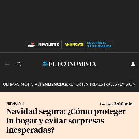
SUSCRÍBETE
NEWSLETTER
ANÚNCIATE
CONTRIBUCIONES
$1.99 DIARIOS
INI
El
SES
Economista
ÚLTIMAS NOTICIAS
TENDENCIAS:
REPORTES TRIMESTRALES
REVISIÓN 
3:00 min
PREVISIÓN
Lectura
Navidad segura: ¿Cómo proteger
tu hogar y evitar sorpresas
inesperadas?