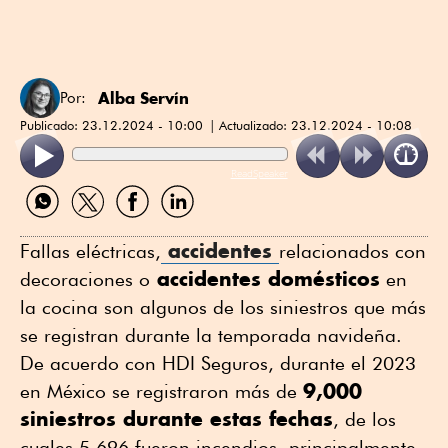
Alba Servín
Por:
Publicado:
23.12.2024 - 10:00
Actualizado:
23.12.2024 - 10:08
ReadSpeaker
Compartir
Compartir
Compartir
Compartir
por
por
por
por
WhatsApp
Twitter
Facebook
Linkedin
accidentes
Fallas eléctricas,
relacionados con
accidentes domésticos
decoraciones o
en
la cocina son algunos de los siniestros que más
se registran durante la temporada navideña.
De acuerdo con HDI Seguros, durante el 2023
9,000
en México se registraron más de
siniestros durante estas fechas
, de los
cuales 5,696 fueron incendios, principalmente