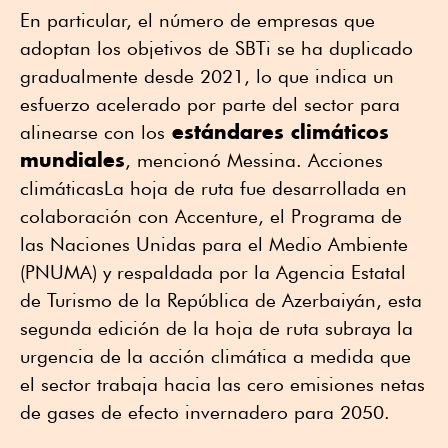
En particular, el número de empresas que
adoptan los objetivos de SBTi se ha duplicado
gradualmente desde 2021, lo que indica un
esfuerzo acelerado por parte del sector para
estándares climáticos
alinearse con los
mundiales
, mencionó Messina. Acciones
climáticasLa hoja de ruta fue desarrollada en
colaboración con Accenture, el Programa de
las Naciones Unidas para el Medio Ambiente
(PNUMA) y respaldada por la Agencia Estatal
de Turismo de la República de Azerbaiyán, esta
segunda edición de la hoja de ruta subraya la
urgencia de la acción climática a medida que
el sector trabaja hacia las cero emisiones netas
de gases de efecto invernadero para 2050.