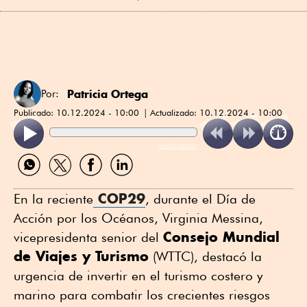
Patricia Ortega
Por:
Publicado:
10.12.2024 - 10:00
Actualizado:
10.12.2024 - 10:00
ReadSpeaker
Compartir
Compartir
Compartir
Compartir
por
por
por
por
WhatsApp
Twitter
Facebook
Linkedin
COP29
En la reciente
, durante el Día de
Acción por los Océanos, Virginia Messina,
Consejo Mundial
vicepresidenta senior del
de Viajes y Turismo
(WTTC), destacó la
urgencia de invertir en el turismo costero y
marino para combatir los crecientes riesgos