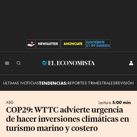
SUSCRÍBETE
NEWSLETTER
ANÚNCIATE
CONTRIBUCIONES
$1.99 DIARIOS
INI
El
SES
Economista
ÚLTIMAS NOTICIAS
TENDENCIAS:
REPORTES TRIMESTRALES
REVISIÓN 
5:00 min
ASG
Lectura
COP29: WTTC advierte urgencia
de hacer inversiones climáticas en
turismo marino y costero