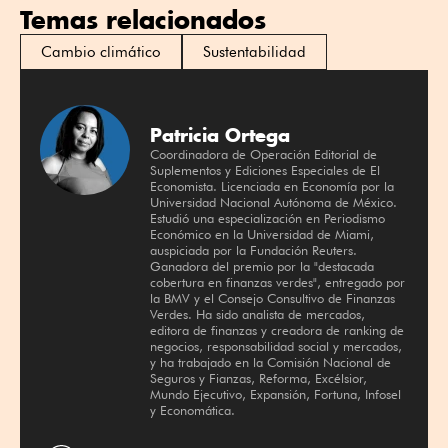
Temas relacionados
Cambio climático
Sustentabilidad
Patricia Ortega
Coordinadora de Operación Editorial de
Suplementos y Ediciones Especiales de El
Economista. Licenciada en Economía por la
Universidad Nacional Autónoma de México.
Estudió una especialización en Periodismo
Económico en la Universidad de Miami,
auspiciada por la Fundación Reuters.
Ganadora del premio por la "destacada
cobertura en finanzas verdes", entregado por
la BMV y el Consejo Consultivo de Finanzas
Verdes. Ha sido analista de mercados,
editora de finanzas y creadora de ranking de
negocios, responsabilidad social y mercados,
y ha trabajado en la Comisión Nacional de
Seguros y Fianzas, Reforma, Excélsior,
Mundo Ejecutivo, Expansión, Fortuna, Infosel
y Economática.