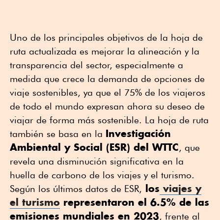
Uno de los principales objetivos de la hoja de
ruta actualizada es mejorar la alineación y la
transparencia del sector, especialmente a
medida que crece la demanda de opciones de
viaje sostenibles, ya que el 75% de los viajeros
de todo el mundo expresan ahora su deseo de
viajar de forma más sostenible. La hoja de ruta
Investigación
también se basa en la
Ambiental y Social (ESR) del WTTC
, que
revela una disminución significativa en la
huella de carbono de los viajes y el turismo.
los
viajes y
Según los últimos datos de ESR,
el turismo
representaron el 6.5% de las
emisiones mundiales en 2023
, frente al