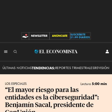
SUSCRÍBETE
NEWSLETTER
ANÚNCIATE
CONTRIBUCIONES
$1.99 DIARIOS
INI
El
SES
Economista
ÚLTIMAS NOTICIAS
TENDENCIAS:
REPORTES TRIMESTRALES
REVISIÓN 
5:00 min
LOS ESPECIALES
Lectura
“El mayor riesgo para las
entidades es la ciberseguridad”:
Benjamín Sacal, presidente de
ConUnión