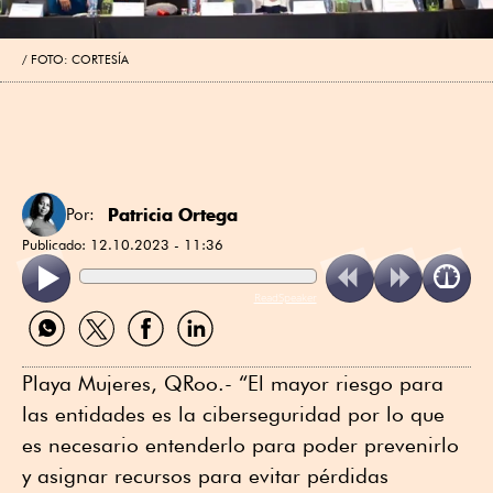
FOTO: CORTESÍA
Patricia Ortega
Por:
Publicado:
12.10.2023 - 11:36
ReadSpeaker
Compartir
Compartir
Compartir
Compartir
por
por
por
por
WhatsApp
Twitter
Facebook
Linkedin
Playa Mujeres, QRoo.- “El mayor riesgo para
las entidades es la ciberseguridad por lo que
es necesario entenderlo para poder prevenirlo
y asignar recursos para evitar pérdidas