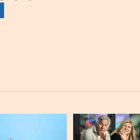
por
por
por
sApp
Twitter
Facebook
Linkedin