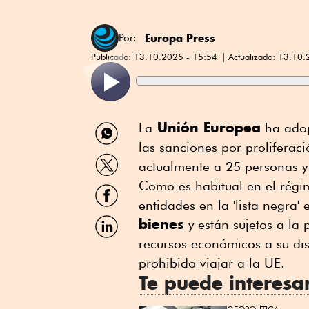
Europa Press
Por:
Publicado:
13.10.2025 - 15:54
Actualizado:
13.10.
Compartir
Unión Europea
La
ha adop
por
las sanciones por prolifera
WhatsApp
Compartir
actualmente a 25 personas y 
por
Twitter
Como es habitual en el régi
Compartir
por
entidades en la 'lista negra
Facebook
Compartir
bienes
y están sujetos a la 
por
recursos económicos a su dis
Linkedin
prohibido viajar a la UE.
Te puede interesa