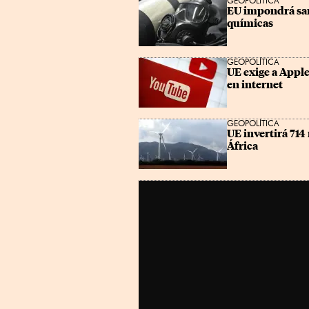
GEOPOLÍTICA
EU impondrá san
químicas
GEOPOLÍTICA
UE exige a Appl
en internet
GEOPOLÍTICA
UE invertirá 714
África