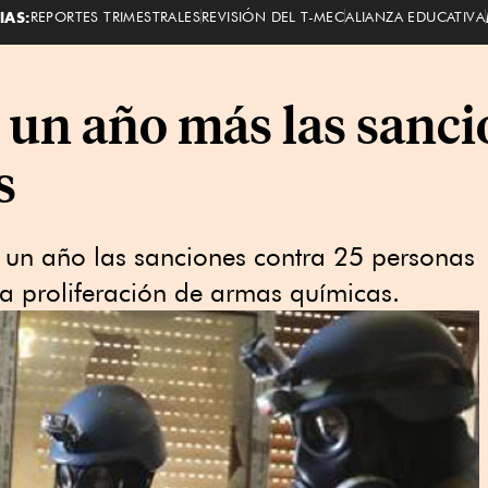
IAS:
REPORTES TRIMESTRALES
REVISIÓN DEL T-MEC
ALIANZA EDUCATIVA
 un año más las sanci
s
un año las sanciones contra 25 personas
la proliferación de armas químicas.