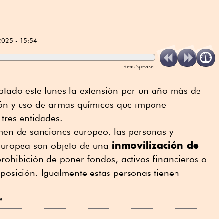
2025 - 15:54
ReadSpeaker
tado este lunes la extensión por un año más de
ción y uso de armas químicas que impone
tres entidades.
men de sanciones europeo, las personas y
inmovilización de
' europea son objeto de una
prohibición de poner fondos, activos financieros o
posición. Igualmente estas personas tienen
r