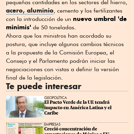
pequeñas cantidades en los sectores del hierro,
acero, aluminio
, cemento y los fertilizantes
nuevo umbral 'de
con la introducción de un
minimis'
de 50 toneladas.
Ahora que los ministros han acordado su
postura, que incluye algunos cambios técnicos
a la propuesta de la Comisión Europea, el
Consejo y el Parlamento podrán iniciar las
negociaciones con vistas a definir la versión
final de la legislación.
Te puede interesar
GEOPOLÍTICA
El Pacto Verde de la UE tendrá 
impacto en América Latina y el 
Caribe
EMPRESAS
Creció concentración de 