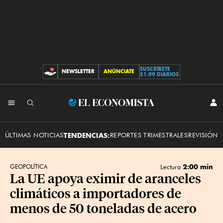
SUSCRÍBETE
NEWSLETTER
ANÚNCIATE
CONTRIBUCIONES
$1.99 DIARIOS
INI
El
SES
Economista
ÚLTIMAS NOTICIAS
TENDENCIAS:
REPORTES TRIMESTRALES
REVISIÓN 
2:00 min
GEOPOLÍTICA
Lectura
La UE apoya eximir de aranceles
climáticos a importadores de
menos de 50 toneladas de acero