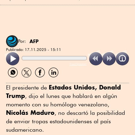
AFP
Por:
Publicado:
17.11.2025 - 15:11
ReadSpeaker
Compartir
Compartir
Compartir
Compartir
por
por
por
por
WhatsApp
Twitter
Facebook
Linkedin
Estados Unidos, Donald
El presidente de
Trump
, dijo el lunes que hablará en algún
momento con su homólogo venezolano,
Nicolás Maduro
, no descartó la posibilidad
de enviar tropas estadounidenses al país
sudamericano.