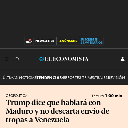
SUSCRÍBETE
NEWSLETTER
ANÚNCIATE
CONTRIBUCIONES
$1.99 DIARIOS
INI
El
SES
Economista
ÚLTIMAS NOTICIAS
TENDENCIAS:
REPORTES TRIMESTRALES
REVISIÓN 
1:00 min
GEOPOLÍTICA
Lectura
Trump dice que hablará con
Maduro y no descarta envío de
tropas a Venezuela