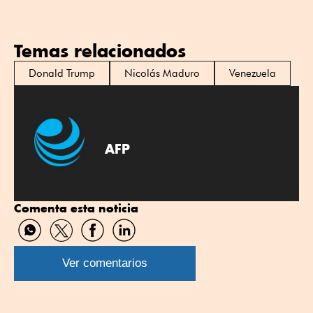
Temas relacionados
Donald Trump
Nicolás Maduro
Venezuela
AFP
Comenta esta noticia
Compartir
Compartir
Compartir
Compartir
por
por
por
por
WhatsApp
Twitter
Facebook
Linkedin
Ver comentarios