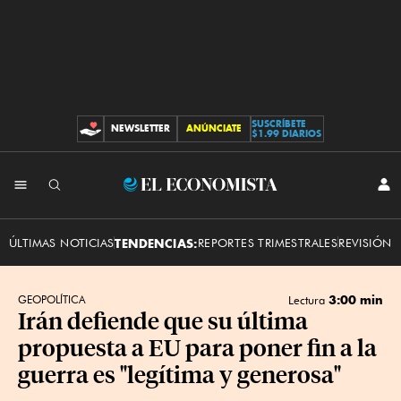
SUSCRÍBETE
NEWSLETTER
ANÚNCIATE
CONTRIBUCIONES
$1.99 DIARIOS
INI
El
SES
Economista
ÚLTIMAS NOTICIAS
TENDENCIAS:
REPORTES TRIMESTRALES
REVISIÓN 
3:00 min
GEOPOLÍTICA
Lectura
Irán defiende que su última
propuesta a EU para poner fin a la
guerra es "legítima y generosa"