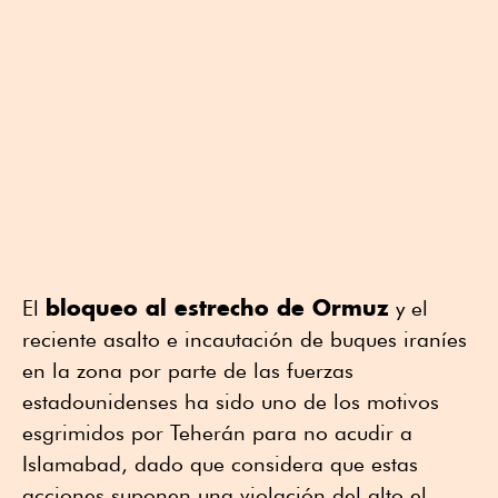
bloqueo al estrecho de Ormuz
El
y el
reciente asalto e incautación de buques iraníes
en la zona por parte de las fuerzas
estadounidenses ha sido uno de los motivos
esgrimidos por Teherán para no acudir a
Islamabad, dado que considera que estas
acciones suponen una violación del alto el