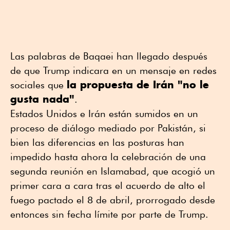
Las palabras de Baqaei han llegado después
de que Trump indicara en un mensaje en redes
la propuesta de Irán "no le
sociales que
gusta nada"
.
Estados Unidos e Irán están sumidos en un
proceso de diálogo mediado por Pakistán, si
bien las diferencias en las posturas han
impedido hasta ahora la celebración de una
segunda reunión en Islamabad, que acogió un
primer cara a cara tras el acuerdo de alto el
fuego pactado el 8 de abril, prorrogado desde
entonces sin fecha límite por parte de Trump.