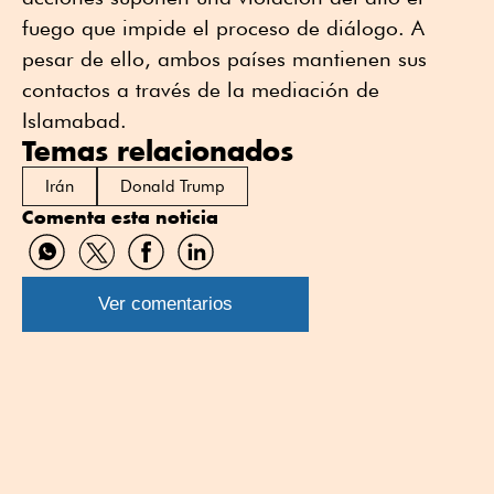
fuego que impide el proceso de diálogo. A
pesar de ello, ambos países mantienen sus
contactos a través de la mediación de
Islamabad.
Temas relacionados
Irán
Donald Trump
Comenta esta noticia
Compartir
Compartir
Compartir
Compartir
por
por
por
por
WhatsApp
Twitter
Facebook
Linkedin
Ver comentarios