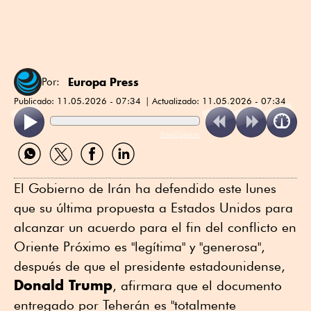
Europa Press
Por:
Publicado:
11.05.2026 - 07:34
Actualizado:
11.05.2026 - 07:34
ReadSpeaker
Compartir
Compartir
Compartir
Compartir
por
por
por
por
WhatsApp
Twitter
Facebook
Linkedin
El Gobierno de Irán ha defendido este lunes
que su última propuesta a Estados Unidos para
alcanzar un acuerdo para el fin del conflicto en
Oriente Próximo es "legítima" y "generosa",
después de que el presidente estadounidense,
Donald Trump
, afirmara que el documento
entregado por Teherán es "totalmente