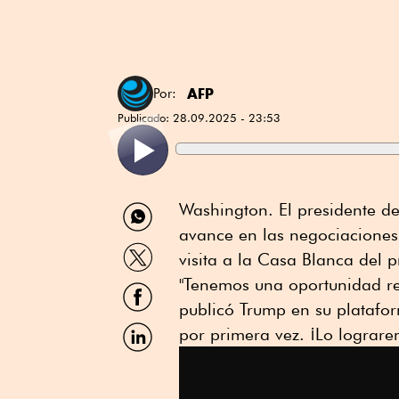
AFP
Por:
Publicado:
28.09.2025 - 23:53
Compartir
Washington. El presidente d
por
avance en las negociaciones
WhatsApp
Compartir
visita a la Casa Blanca del 
por
Twitter
"Tenemos una oportunidad re
Compartir
por
publicó Trump en su platafor
Facebook
Compartir
por primera vez. ¡Lo lograrem
por
Linkedin