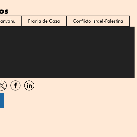
os
tanyahu
Franja de Gaza
Conflicto Israel-Palestina
artir
Compartir
Compartir
Compartir
por
por
por
sApp
Twitter
Facebook
Linkedin