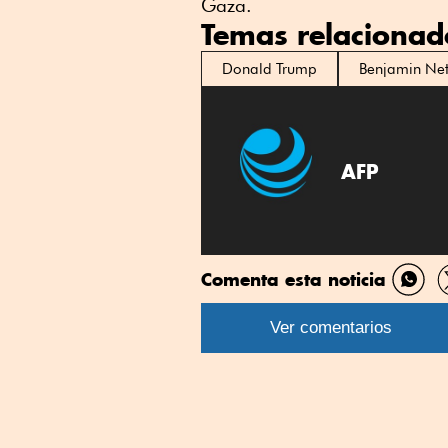
Gaza.
Temas relacionad
Donald Trump
Benjamin Ne
AFP
Comenta esta noticia
Comp
por
Ver comentarios
What