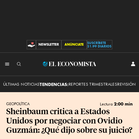
SUSCRÍBETE
NEWSLETTER
ANÚNCIATE
CONTRIBUCIONES
$1.99 DIARIOS
INI
El
SES
Economista
ÚLTIMAS NOTICIAS
TENDENCIAS:
REPORTES TRIMESTRALES
REVISIÓN 
2:00 min
GEOPOLÍTICA
Lectura
Sheinbaum critica a Estados
Unidos por negociar con Ovidio
Guzmán: ¿Qué dijo sobre su juicio?