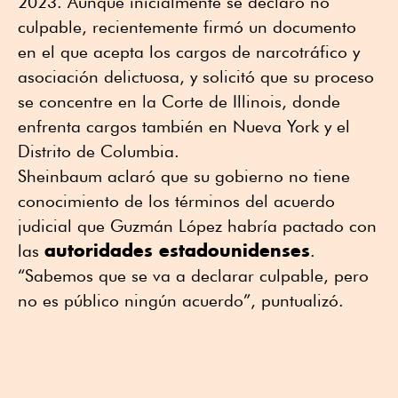
2023. Aunque inicialmente se declaró no
culpable, recientemente firmó un documento
en el que acepta los cargos de narcotráfico y
asociación delictuosa, y solicitó que su proceso
se concentre en la Corte de Illinois, donde
enfrenta cargos también en Nueva York y el
Distrito de Columbia.
Sheinbaum aclaró que su gobierno no tiene
conocimiento de los términos del acuerdo
judicial que Guzmán López habría pactado con
autoridades estadounidenses
las
.
“Sabemos que se va a declarar culpable, pero
no es público ningún acuerdo”, puntualizó.