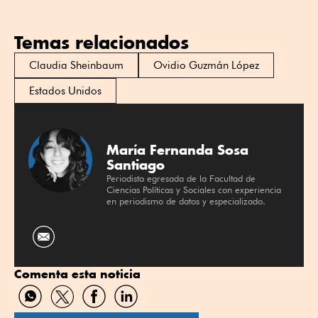
Temas relacionados
Claudia Sheinbaum
Ovidio Guzmán López
Estados Unidos
María Fernanda Sosa
Santiago
Periodista egresada de la Facultad de
Ciencias Políticas y Sociales con experiencia
en periodismo de datos y especializado.
Comenta esta noticia
Compartir
Compartir
Compartir
Compartir
por
por
por
por