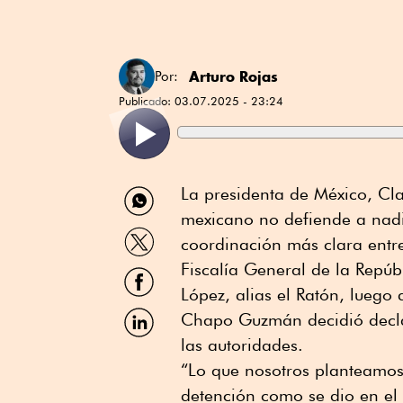
Arturo Rojas
Por:
Publicado:
03.07.2025 - 23:24
Compartir
La presidenta de México, Cl
por
mexicano no defiende a nadie
WhatsApp
Compartir
coordinación más clara entr
por
Twitter
Fiscalía General de la Repú
Compartir
por
López, alias el Ratón, luego 
Facebook
Compartir
Chapo Guzmán decidió decla
por
las autoridades.
Linkedin
“Lo que nosotros planteamos 
detención como se dio en el 