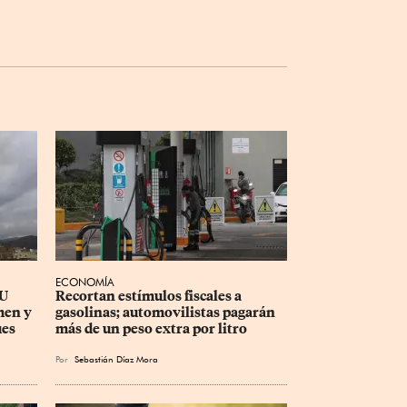
ECONOMÍA
U 
Recortan estímulos fiscales a 
men y 
gasolinas; automovilistas pagarán 
ues
más de un peso extra por litro
Por
Sebastián Díaz Mora