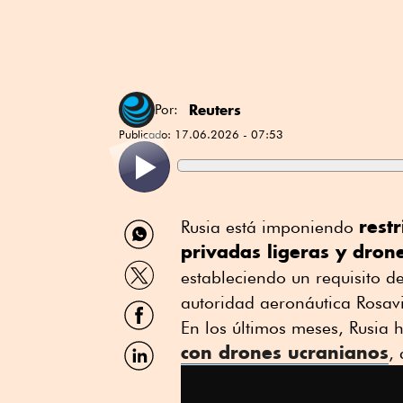
Reuters
Por:
Publicado:
17.06.2026 - 07:53
Compartir
rest
Rusia está imponiendo
por
privadas ligeras y dron
WhatsApp
Compartir
estableciendo un requisito d
por
Twitter
autoridad aeronáutica Rosavi
Compartir
por
En los últimos meses, Rusia
Facebook
Compartir
con drones ucranianos
,
por
Linkedin