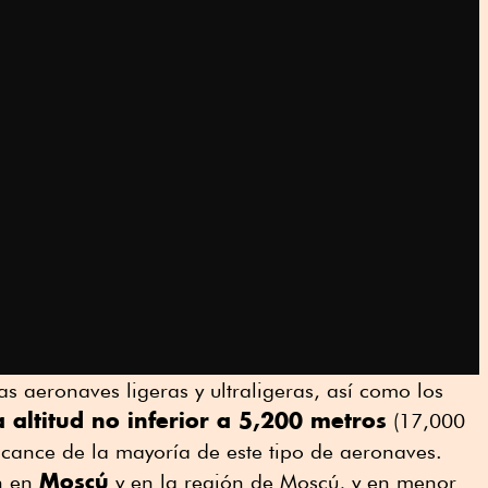
as aeronaves ligeras y ultraligeras, así como los
 altitud no inferior a 5,200 metros
(17,000
alcance de la mayoría de este tipo de aeronaves.
Moscú
án en
y en la región de Moscú, y en menor