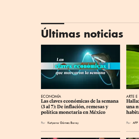
Últimas noticias
ECONOMÍA
ARTE E
Las claves económicas de la semana 
Halla
(3 al 7): De inflación, remesas y 
una n
política monetaria en México
habit
Por
Katyana Gómez Baray
Por
AFP