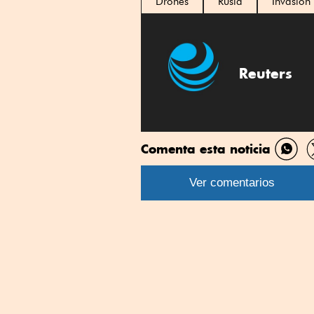
Drones
Rusia
Invasión
Reuters
Comenta esta noticia
Comp
por
Ver comentarios
What