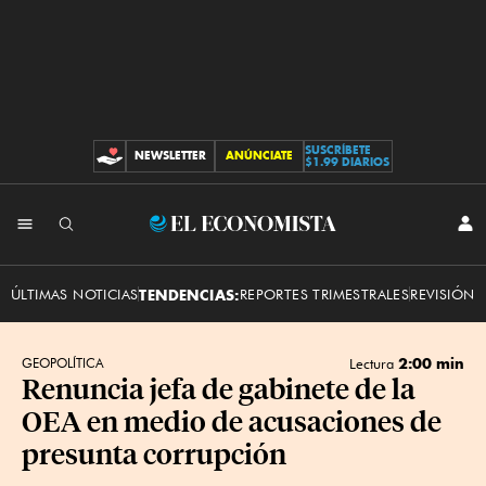
SUSCRÍBETE
NEWSLETTER
ANÚNCIATE
CONTRIBUCIONES
$1.99 DIARIOS
INI
El
SES
Economista
ÚLTIMAS NOTICIAS
TENDENCIAS:
REPORTES TRIMESTRALES
REVISIÓN 
2:00 min
GEOPOLÍTICA
Lectura
Renuncia jefa de gabinete de la
OEA en medio de acusaciones de
presunta corrupción