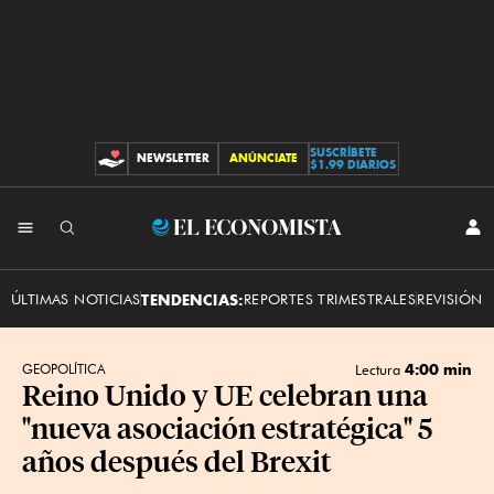
SUSCRÍBETE
NEWSLETTER
ANÚNCIATE
CONTRIBUCIONES
$1.99 DIARIOS
INI
El
SES
Economista
ÚLTIMAS NOTICIAS
TENDENCIAS:
REPORTES TRIMESTRALES
REVISIÓN 
4:00 min
GEOPOLÍTICA
Lectura
Reino Unido y UE celebran una
"nueva asociación estratégica" 5
años después del Brexit