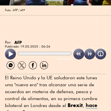
Foto: AFP
AFP
AFP
Por:
Publicado:
19.05.2025 - 06:26
ReadSpeaker
Compartir
Compartir
Compartir
Compartir
por
por
por
por
WhatsApp
Twitter
Facebook
Linkedin
El Reino Unido y la UE saludaron este lunes
una "nueva era" tras alcanzar una serie de
acuerdos en materia de defensa, pesca y
control de alimentos, en su primera cumbre
Brexit
hace
bilateral en Londres desde el
,