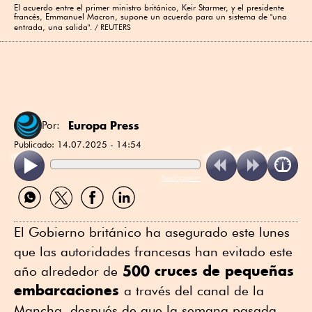
El acuerdo entre el primer ministro británico, Keir Starmer, y el presidente
francés, Emmanuel Macron, supone un acuerdo para un sistema de "una
entrada, una salida".
REUTERS
Europa Press
Por:
Publicado:
14.07.2025 - 14:54
ReadSpeaker
Compartir
Compartir
Compartir
Compartir
por
por
por
por
WhatsApp
Twitter
Facebook
Linkedin
El Gobierno británico ha asegurado este lunes
que las autoridades francesas han evitado este
500 cruces de pequeñas
año alrededor de
embarcaciones
a través del canal de la
Mancha, después de que la semana pasada