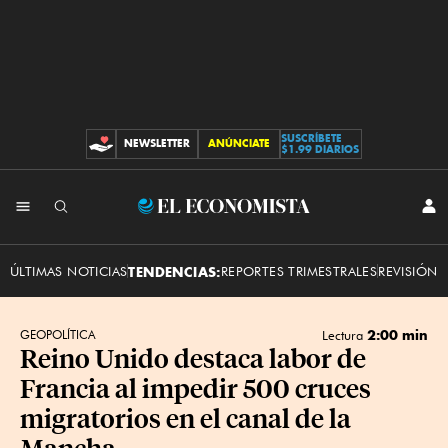
SUSCRÍBETE
NEWSLETTER
ANÚNCIATE
CONTRIBUCIONES
$1.99 DIARIOS
INI
El
SES
Economista
ÚLTIMAS NOTICIAS
TENDENCIAS:
REPORTES TRIMESTRALES
REVISIÓN 
2:00 min
GEOPOLÍTICA
Lectura
Reino Unido destaca labor de
Francia al impedir 500 cruces
migratorios en el canal de la
Mancha