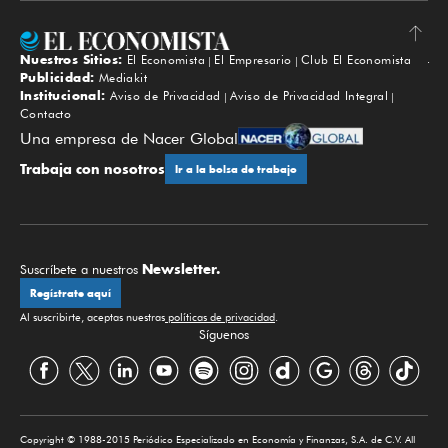
Nuestros Sitios:
El Economista
El Empresario
Club El Economista
Subir
Publicidad:
Mediakit
Institucional:
Aviso de Privacidad
Aviso de Privacidad Integral
Contacto
Una empresa de Nacer Global
Trabaja con nosotros
Ir a la bolsa de trabajo
Newsletter.
Suscríbete a nuestros
Regístrate aquí
Al suscribirte, aceptas nuestras
políticas de privacidad
.
Síguenos
Copyright © 1988-2015 Periódico Especializado en Economía y Finanzas, S.A. de C.V. All