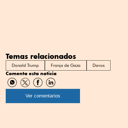
Temas relacionados
Donald Trump
Franja de Gaza
Davos
Comenta esta noticia
Compartir
Compartir
Compartir
Compartir
por
por
por
por
WhatsApp
Twitter
Facebook
Linkedin
Ver comentarios