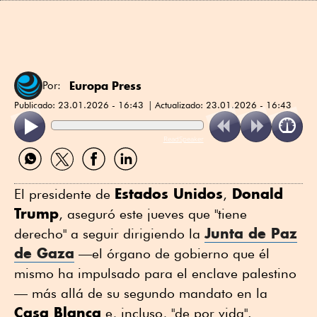
Europa Press
Por:
Publicado:
23.01.2026 - 16:43
Actualizado:
23.01.2026 - 16:43
ReadSpeaker
Compartir
Compartir
Compartir
Compartir
por
por
por
por
WhatsApp
Twitter
Facebook
Linkedin
Estados Unidos
Donald
El presidente de
,
Trump
, aseguró este jueves que "tiene
Junta de Paz
derecho" a seguir dirigiendo la
de Gaza
—el órgano de gobierno que él
mismo ha impulsado para el enclave palestino
— más allá de su segundo mandato en la
Casa Blanca
e, incluso, "de por vida".