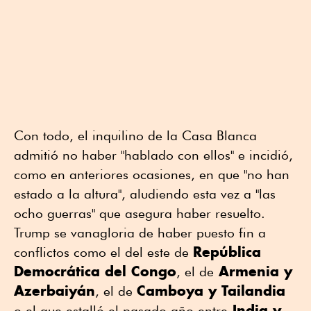
Con todo, el inquilino de la Casa Blanca
admitió no haber "hablado con ellos" e incidió,
como en anteriores ocasiones, en que "no han
estado a la altura", aludiendo esta vez a "las
ocho guerras" que asegura haber resuelto.
Trump se vanagloria de haber puesto fin a
República
conflictos como el del este de
Democrática del Congo
Armenia y
, el de
Azerbaiyán
Camboya y Tailandia
, el de
India y
o el que estalló el pasado año entre