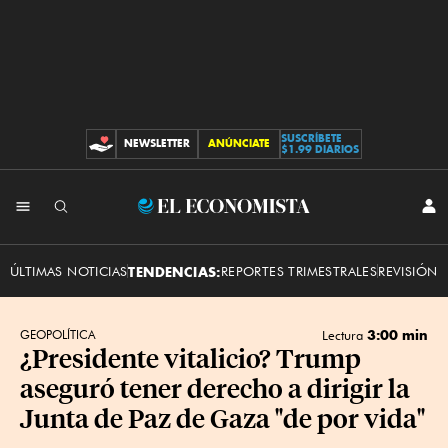
SUSCRÍBETE
NEWSLETTER
ANÚNCIATE
CONTRIBUCIONES
$1.99 DIARIOS
INI
El
SES
Economista
ÚLTIMAS NOTICIAS
TENDENCIAS:
REPORTES TRIMESTRALES
REVISIÓN 
3:00 min
GEOPOLÍTICA
Lectura
¿Presidente vitalicio? Trump
aseguró tener derecho a dirigir la
Junta de Paz de Gaza "de por vida"