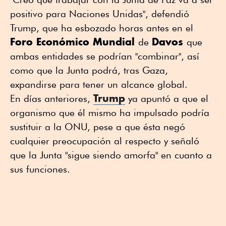
positivo para Naciones Unidas", defendió
Trump, que ha esbozado horas antes en el
Foro Económico Mundial
Davos
de
que
ambas entidades se podrían "combinar", así
como que la Junta podrá, tras Gaza,
expandirse para tener un alcance global.
Trump
En días anteriores,
ya apuntó a que el
organismo que él mismo ha impulsado podría
sustituir a la ONU, pese a que ésta negó
cualquier preocupación al respecto y señaló
que la Junta "sigue siendo amorfa" en cuanto a
sus funciones.