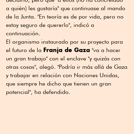
a quién) les gustaría" que continuase al mando
de la Junta. "En teoría es de por vida, pero no
estoy seguro de quererlo", indicó a
continuación.
El organismo instaurado por su proyecto para
Franja de Gaza
el futuro de la
"va a hacer
un gran trabajo" con el enclave "y quizás con
otras cosas", alegó. "Podría ir más allá de Gaza
y trabajar en relación con Naciones Unidas,
que siempre he dicho que tienen un gran
potencial", ha defendido.