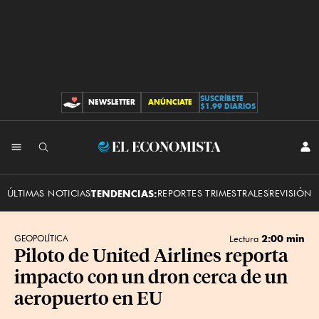
SUSCRÍBETE
NEWSLETTER
ANÚNCIATE
CONTRIBUCIONES
$1.99 DIARIOS
INI
El
SES
Economista
ÚLTIMAS NOTICIAS
TENDENCIAS:
REPORTES TRIMESTRALES
REVISIÓN 
2:00 min
GEOPOLÍTICA
Lectura
Piloto de United Airlines reporta
impacto con un dron cerca de un
aeropuerto en EU