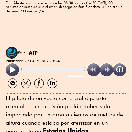
El incidente ocurrió alrededor de las 08:30 locales (16:30 GMT), 90
minutos después de que el avión despegó de San Francisco, a una altitud
de unos 900 metros.
AFP
AFP
Por:
Publicado:
29.04.2026 - 20:24
ReadSpeaker
Compartir
Compartir
Compartir
Compartir
por
por
por
por
WhatsApp
Twitter
Facebook
Linkedin
El piloto de un vuelo comercial dijo este
miércoles que su avión podría haber sido
impactado por un dron a cientos de metros de
altura cuando estaba por aterrizar en un
Estados Unidos
aeropuerto en
.