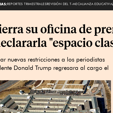
IAS:
REPORTES TRIMESTRALES
REVISIÓN DEL T-MEC
ALIANZA EDUCATIVA
erra su oficina de pre
declararla "espacio cla
r nuevas restricciones a los periodistas
dente Donald Trump regresara al cargo el