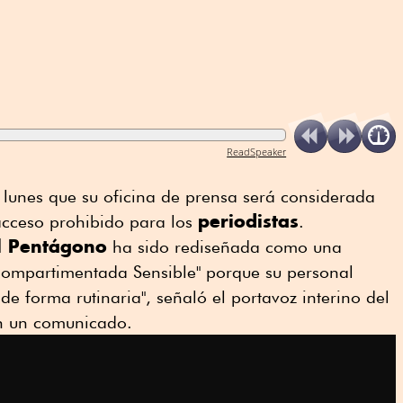
ReadSpeaker
 lunes que su oficina de prensa será considerada
periodistas
acceso prohibido para los
.
el Pentágono
ha sido rediseñada como una
Compartimentada Sensible" porque su personal
de forma rutinaria", señaló el portavoz interino del
n un comunicado.