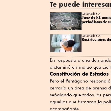
Te puede interesa
GEOPOLÍTICA
Juez de EU acusa
periodistas de s
GEOPOLÍTICA
Restricciones de
En respuesta a una demanda 
dictaminó en marzo que ciert
Constitución de Estados
Pero el Pentágono respondió
cerraría un área de prensa
señalando que todos los peri
aquellos que firmaron la po
acompañante.