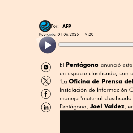
AFP
Por:
Publicado:
01.06.2026 - 19:20
Compartir
Pentágono
El
anunció este
por
un espacio clasificado, con 
WhatsApp
Compartir
Oficina de Prensa d
"La
por
Twitter
Instalación de Información 
Compartir
por
maneja "material clasificado 
Facebook
Compartir
Joel Valdez
Pentágono,
, e
por
Linkedin