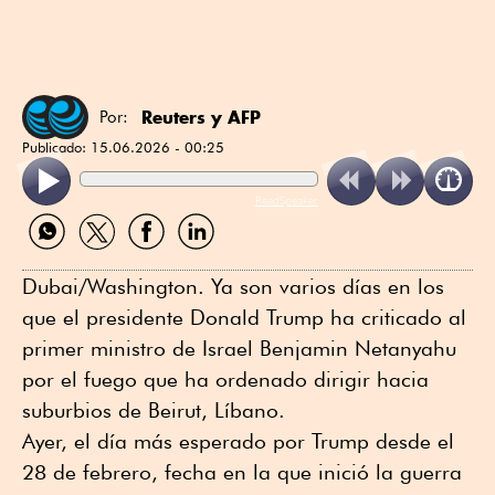
Reuters
y
AFP
Por:
Publicado:
15.06.2026 - 00:25
ReadSpeaker
Compartir
Compartir
Compartir
Compartir
por
por
por
por
WhatsApp
Twitter
Facebook
Linkedin
Dubai/Washington. Ya son varios días en los
que el presidente Donald Trump ha criticado al
primer ministro de Israel Benjamin Netanyahu
por el fuego que ha ordenado dirigir hacia
suburbios de Beirut, Líbano.
Ayer, el día más esperado por Trump desde el
28 de febrero, fecha en la que inició la guerra