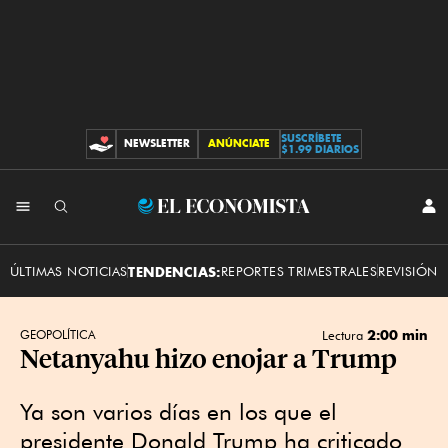
SUSCRÍBETE
NEWSLETTER
ANÚNCIATE
CONTRIBUCIONES
$1.99 DIARIOS
INI
El
SES
Economista
ÚLTIMAS NOTICIAS
TENDENCIAS:
REPORTES TRIMESTRALES
REVISIÓN 
2:00 min
GEOPOLÍTICA
Lectura
Netanyahu hizo enojar a Trump
Ya son varios días en los que el
presidente Donald Trump ha criticado