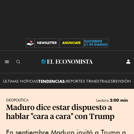
SUSCRÍBETE
NEWSLETTER
ANÚNCIATE
CONTRIBUCIONES
$1.99 DIARIOS
INI
El
SES
Economista
ÚLTIMAS NOTICIAS
TENDENCIAS:
REPORTES TRIMESTRALES
REVISIÓN 
2:00 min
GEOPOLÍTICA
Lectura
Maduro dice estar dispuesto a
hablar "cara a cara" con Trump
En septiembre Maduro invitó a Trump a