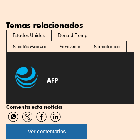
Temas relacionados
Estados Unidos
Donald Trump
Nicolás Maduro
Venezuela
Narcotráfico
AFP
Comenta esta noticia
Compartir
Compartir
Compartir
Compartir
por
por
por
por
WhatsApp
Twitter
Facebook
Linkedin
Ver comentarios