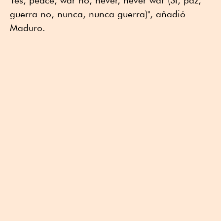
Yes, peace, war no, never, never war (Sí, paz,
guerra no, nunca, nunca guerra)", añadió
Maduro.