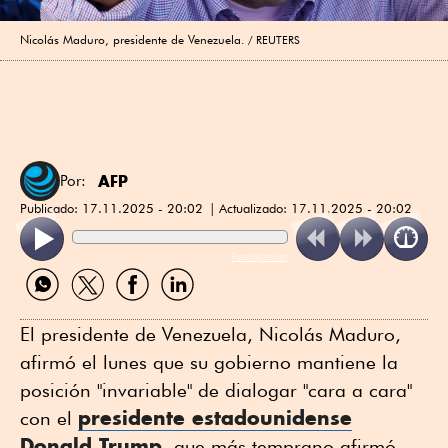
Nicolás Maduro, presidente de Venezuela.
REUTERS
AFP
Por:
Publicado:
17.11.2025 - 20:02
Actualizado:
17.11.2025 - 20:02
ReadSpeaker
Compartir
Compartir
Compartir
Compartir
por
por
por
por
WhatsApp
Twitter
Facebook
Linkedin
El presidente de Venezuela, Nicolás Maduro,
afirmó el lunes que su gobierno mantiene la
posición "invariable" de dialogar "cara a cara"
presidente estadounidense
con el
Donald Trump
, que más temprano afirmó