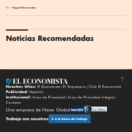
Por
Miguel Hernandez
Noticias Recomendadas
Nuestros Sitios:
El Economista
El Empresario
Club El Economista
Subir
Publicidad:
Mediakit
Institucional:
Aviso de Privacidad
Aviso de Privacidad Integral
Contacto
Una empresa de Nacer Global
Trabaja con nosotros
Ir a la bolsa de trabajo