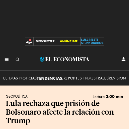
SUSCRÍBETE
NEWSLETTER
ANÚNCIATE
CONTRIBUCIONES
$1.99 DIARIOS
INI
El
SES
Economista
ÚLTIMAS NOTICIAS
TENDENCIAS:
REPORTES TRIMESTRALES
REVISIÓN 
2:00 min
GEOPOLÍTICA
Lectura
Lula rechaza que prisión de
Bolsonaro afecte la relación con
Trump