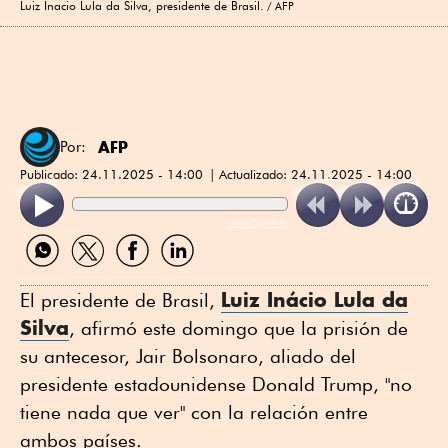
Luiz Inacio Lula da Silva, presidente de Brasil.
AFP
AFP
Por:
Publicado:
24.11.2025 - 14:00
Actualizado:
24.11.2025 - 14:00
ReadSpeaker
Compartir
Compartir
Compartir
Compartir
por
por
por
por
WhatsApp
Twitter
Facebook
Linkedin
Luiz Inácio Lula da
El presidente de Brasil,
Silva
, afirmó este domingo que la prisión de
su antecesor, Jair Bolsonaro, aliado del
presidente estadounidense Donald Trump, "no
tiene nada que ver" con la relación entre
ambos países.