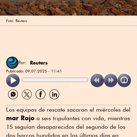
Foto: Reuters
Reuters
Por:
Publicado:
09.07.2025 - 11:41
ReadSpeaker
Compartir
Compartir
Compartir
Compartir
por
por
por
por
WhatsApp
Twitter
Facebook
Linkedin
Los equipos de rescate sacaron el miércoles del
mar Rojo
a seis tripulantes con vida, mientras
15 seguían desaparecidos del segundo de los
dos barcos hundidos en los últimos días en