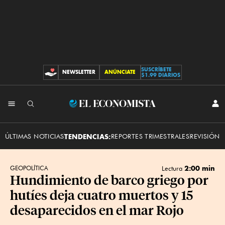
SUSCRÍBETE
NEWSLETTER
ANÚNCIATE
CONTRIBUCIONES
$1.99 DIARIOS
INI
El
SES
Economista
ÚLTIMAS NOTICIAS
TENDENCIAS:
REPORTES TRIMESTRALES
REVISIÓN 
2:00 min
GEOPOLÍTICA
Lectura
Hundimiento de barco griego por
hutíes deja cuatro muertos y 15
desaparecidos en el mar Rojo