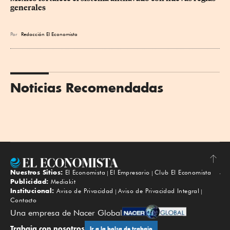
generales
Por
Redacción El Economista
Noticias Recomendadas
Nuestros Sitios:
El Economista
El Empresario
Club El Economista
Subir
Publicidad:
Mediakit
Institucional:
Aviso de Privacidad
Aviso de Privacidad Integral
Contacto
Una empresa de Nacer Global
Trabaja con nosotros
Ir a la bolsa de trabajo