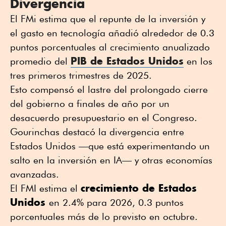
Divergencia
El FMi estima que el repunte de la inversión y
el gasto en tecnología añadió alrededor de 0.3
puntos porcentuales al crecimiento anualizado
PIB de Estados Unidos
promedio del
en los
tres primeros trimestres de 2025.
Esto compensó el lastre del prolongado cierre
del gobierno a finales de año por un
desacuerdo presupuestario en el Congreso.
Gourinchas destacó la divergencia entre
Estados Unidos —que está experimentando un
salto en la inversión en IA— y otras economías
avanzadas.
crecimiento de Estados
El FMI estima el
Unidos
en 2.4% para 2026, 0.3 puntos
porcentuales más de lo previsto en octubre.