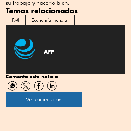
su trabajo y hacerlo bien.
Temas relacionados
FMI
Economía mundial
AFP
Comenta esta noticia
Compartir
Compartir
Compartir
Compartir
por
por
por
por
WhatsApp
Twitter
Facebook
Linkedin
Ver comentarios