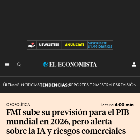
SUSCRÍBETE
NEWSLETTER
ANÚNCIATE
CONTRIBUCIONES
$1.99 DIARIOS
INI
El
SES
Economista
ÚLTIMAS NOTICIAS
TENDENCIAS:
REPORTES TRIMESTRALES
REVISIÓN 
4:00 min
GEOPOLÍTICA
Lectura
FMI sube su previsión para el PIB
mundial en 2026, pero alerta
sobre la IA y riesgos comerciales