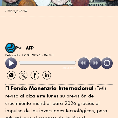
EVAN_HUANG
AFP
Por:
Publicado:
19.01.2026 - 06:38
ReadSpeaker
Compartir
Compartir
Compartir
Compartir
por
por
por
por
WhatsApp
Twitter
Facebook
Linkedin
Fondo Monetario Internacional
El
(FMI)
revisó al alza este lunes su previsión de
crecimiento mundial para 2026 gracias al
impulso de las inversiones tecnológicas, pero
advirtió que el impacto de la IA y el