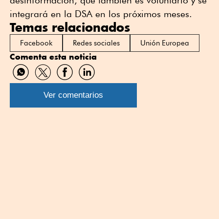
desinformación, que también es voluntario y se
integrará en la DSA en los próximos meses.
Temas relacionados
Facebook
Redes sociales
Unión Europea
Comenta esta noticia
Compartir
Compartir
Compartir
Compartir
por
por
por
por
WhatsApp
Twitter
Facebook
Linkedin
Ver comentarios