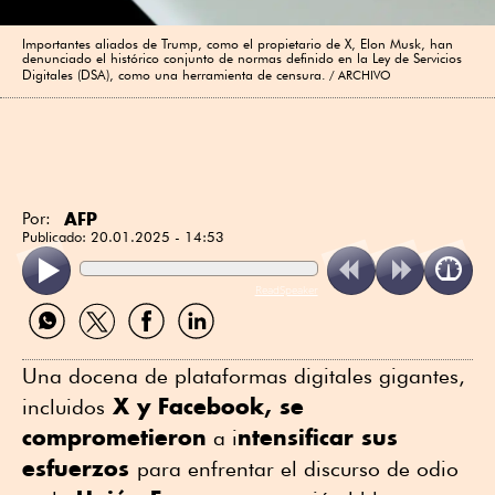
Importantes aliados de Trump, como el propietario de X, Elon Musk, han
denunciado el histórico conjunto de normas definido en la Ley de Servicios
Digitales (DSA), como una herramienta de censura.
ARCHIVO
AFP
Por:
Publicado:
20.01.2025 - 14:53
ReadSpeaker
Compartir
Compartir
Compartir
Compartir
por
por
por
por
WhatsApp
Twitter
Facebook
Linkedin
Una docena de plataformas digitales gigantes,
X y Facebook, se
incluidos
comprometieron
ntensificar sus
a i
esfuerzos
para enfrentar el discurso de odio