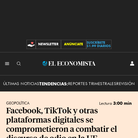
SUSCRÍBETE
NEWSLETTER
ANÚNCIATE
CONTRIBUCIONES
$1.99 DIARIOS
INI
El
SES
Economista
ÚLTIMAS NOTICIAS
TENDENCIAS:
REPORTES TRIMESTRALES
REVISIÓN 
3:00 min
GEOPOLÍTICA
Lectura
Facebook, TikTok y otras
plataformas digitales se
comprometieron a combatir el
discurso de odio en la UE