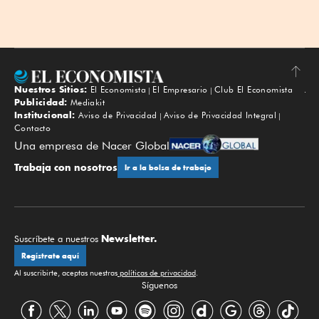
Nuestros Sitios:
El Economista
El Empresario
Club El Economista
Subir
Publicidad:
Mediakit
Institucional:
Aviso de Privacidad
Aviso de Privacidad Integral
Contacto
Una empresa de Nacer Global
Trabaja con nosotros
Ir a la bolsa de trabajo
Newsletter.
Suscríbete a nuestros
Regístrate aquí
Al suscribirte, aceptas nuestras
políticas de privacidad
.
Síguenos