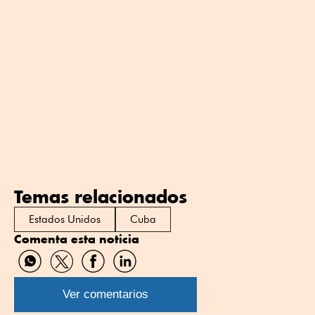
Temas relacionados
Estados Unidos
Cuba
Comenta esta noticia
Compartir
Compartir
Compartir
Compartir
por
por
por
por
WhatsApp
Twitter
Facebook
Linkedin
Ver comentarios