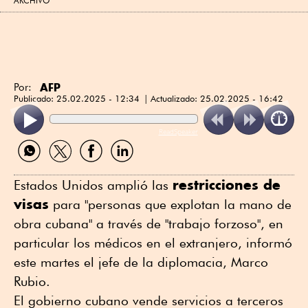
ARCHIVO
AFP
Por:
Publicado:
25.02.2025 - 12:34
Actualizado:
25.02.2025 - 16:42
ReadSpeaker
Compartir
Compartir
Compartir
Compartir
por
por
por
por
WhatsApp
Twitter
Facebook
Linkedin
restricciones de
Estados Unidos amplió las
visas
para "personas que explotan la mano de
obra cubana" a través de "trabajo forzoso", en
particular los médicos en el extranjero, informó
este martes el jefe de la diplomacia, Marco
Rubio.
El gobierno cubano vende servicios a terceros