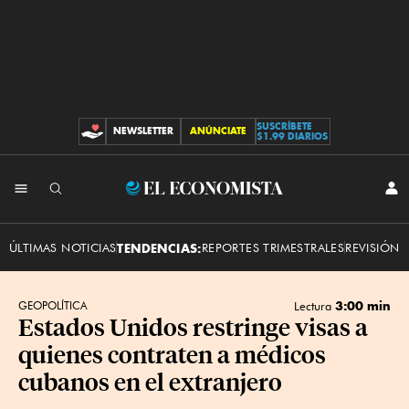
SUSCRÍBETE
NEWSLETTER
ANÚNCIATE
CONTRIBUCIONES
$1.99 DIARIOS
INI
El
SES
Economista
ÚLTIMAS NOTICIAS
TENDENCIAS:
REPORTES TRIMESTRALES
REVISIÓN 
3:00 min
GEOPOLÍTICA
Lectura
Estados Unidos restringe visas a
quienes contraten a médicos
cubanos en el extranjero