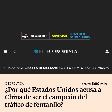
SUSCRÍBETE
NEWSLETTER
ANÚNCIATE
CONTRIBUCIONES
$1.99 DIARIOS
INI
El
SES
Economista
ÚLTIMAS NOTICIAS
TENDENCIAS:
REPORTES TRIMESTRALES
REVISIÓN 
5:00 min
GEOPOLÍTICA
Lectura
¿Por qué Estados Unidos acusa a
China de ser el campeón del
tráfico de fentanilo?