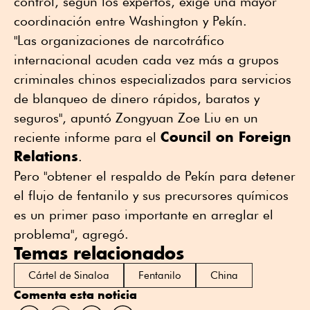
control, según los expertos, exige una mayor
coordinación entre Washington y Pekín.
"Las organizaciones de narcotráfico
internacional acuden cada vez más a grupos
criminales chinos especializados para servicios
de blanqueo de dinero rápidos, baratos y
seguros", apuntó Zongyuan Zoe Liu en un
Council on Foreign
reciente informe para el
Relations
.
Pero "obtener el respaldo de Pekín para detener
el flujo de fentanilo y sus precursores químicos
es un primer paso importante en arreglar el
problema", agregó.
Temas relacionados
Cártel de Sinaloa
Fentanilo
China
Comenta esta noticia