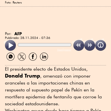
Foto: Reuters
AFP
Por:
Publicado:
28.11.2024 - 07:36
ReadSpeaker
Compartir
Compartir
Compartir
Compartir
por
por
por
por
WhatsApp
Twitter
Facebook
Linkedin
El presidente electo de Estados Unidos,
Donald Trump
, amenazó con imponer
aranceles a las importaciones chinas en
respuesta al supuesto papel de Pekín en la
mortífera epidemia de fentanilo que corroe la
sociedad estadounidense.
Washington acusa desde hace tiempo a Pekín