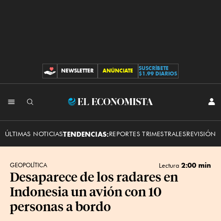
SUSCRÍBETE
NEWSLETTER
ANÚNCIATE
CONTRIBUCIONES
$1.99 DIARIOS
INI
El
SES
Economista
ÚLTIMAS NOTICIAS
TENDENCIAS:
REPORTES TRIMESTRALES
REVISIÓN 
2:00 min
GEOPOLÍTICA
Lectura
Desaparece de los radares en
Indonesia un avión con 10
personas a bordo