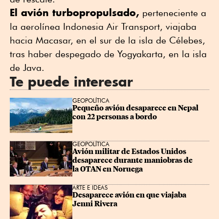
El avión turbopropulsado,
perteneciente a
la aerolínea Indonesia Air Transport, viajaba
hacia Macasar, en el sur de la isla de Célebes,
tras haber despegado de Yogyakarta, en la isla
de Java.
Te puede interesar
GEOPOLÍTICA
Pequeño avión desaparece en Nepal 
con 22 personas a bordo
GEOPOLÍTICA
Avión militar de Estados Unidos 
desaparece durante maniobras de 
la OTAN en Noruega
ARTE E IDEAS
Desaparece avión en que viajaba 
Jenni Rivera