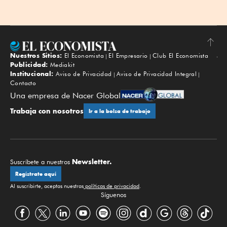
Nuestros Sitios:
El Economista
El Empresario
Club El Economista
Subir
Publicidad:
Mediakit
Institucional:
Aviso de Privacidad
Aviso de Privacidad Integral
Contacto
Una empresa de Nacer Global
Trabaja con nosotros
Ir a la bolsa de trabajo
Newsletter.
Suscríbete a nuestros
Regístrate aquí
Al suscribirte, aceptas nuestras
políticas de privacidad
.
Síguenos