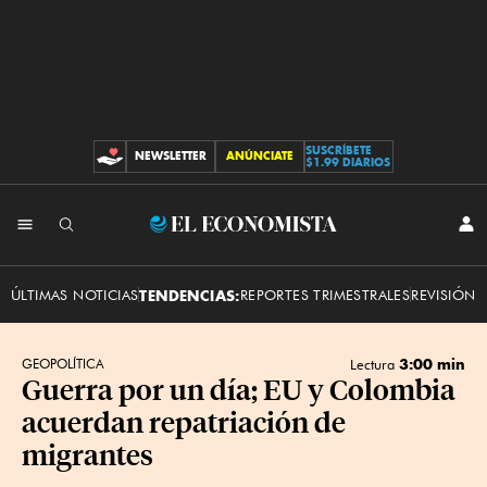
SUSCRÍBETE
NEWSLETTER
ANÚNCIATE
CONTRIBUCIONES
$1.99 DIARIOS
INI
El
SES
Economista
ÚLTIMAS NOTICIAS
TENDENCIAS:
REPORTES TRIMESTRALES
REVISIÓN 
3:00 min
GEOPOLÍTICA
Lectura
Guerra por un día; EU y Colombia
acuerdan repatriación de
migrantes