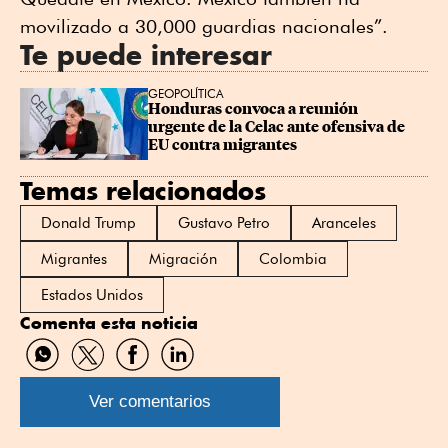
movilizado a 30,000 guardias nacionales”.
Te puede interesar
GEOPOLÍTICA
Honduras convoca a reunión 
urgente de la Celac ante ofensiva de 
EU contra migrantes
Temas relacionados
Donald Trump
Gustavo Petro
Aranceles
Migrantes
Migración
Colombia
Estados Unidos
Comenta esta noticia
Compartir
Compartir
Compartir
Compartir
por
por
por
por
WhatsApp
Twitter
Facebook
Linkedin
Ver comentarios