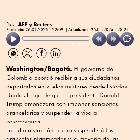
AFP y Reuters
Por:
Publicado:
26.01.2025 - 22:09
Actualizado:
26.01.2025 - 23:29
ReadSpeaker
Compartir
Compartir
Compartir
Compartir
por
por
por
por
WhatsApp
Twitter
Facebook
Linkedin
Washington/Bogotá.
El gobierno de
Colombia acordó recibir a sus ciudadanos
deportados en vuelos militares desde Estados
Unidos luego de que el presidente Donald
Trump amenazara con imponer sanciones
arancelarias y suspender la visa a
colombianos.
La administración Trump suspenderá los
aranceles planificados y la mayoría de las