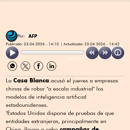
AFP
Por:
Publicado:
23.04.2026 - 14:10
Actualizado:
23.04.2026 - 14:42
ReadSpeaker
Compartir
Compartir
Compartir
Compartir
por
por
por
por
WhatsApp
Twitter
Facebook
Linkedin
Casa Blanca
La
acusó el jueves a empresas
chinas de robar "a escala industrial" los
modelos de inteligencia artificial
estadounidenses.
"Estados Unidos dispone de pruebas de que
entidades extranjeras, principalmente en
campañas de
China, llevan a cabo