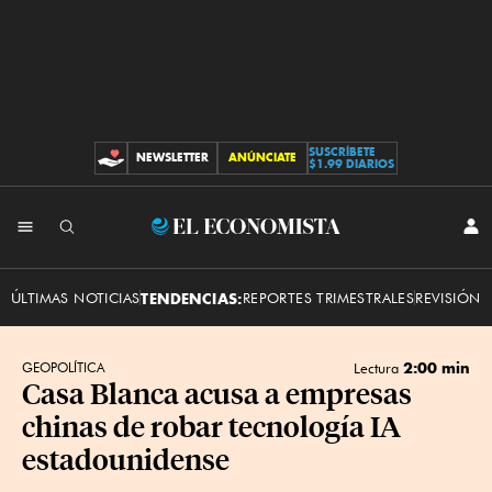
SUSCRÍBETE
NEWSLETTER
ANÚNCIATE
CONTRIBUCIONES
$1.99 DIARIOS
INI
El
SES
Economista
ÚLTIMAS NOTICIAS
TENDENCIAS:
REPORTES TRIMESTRALES
REVISIÓN 
2:00 min
GEOPOLÍTICA
Lectura
Casa Blanca acusa a empresas
chinas de robar tecnología IA
estadounidense