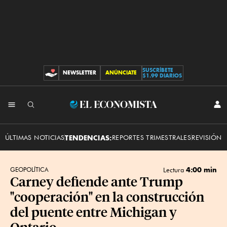
SUSCRÍBETE
NEWSLETTER
ANÚNCIATE
CONTRIBUCIONES
$1.99 DIARIOS
INI
El
SES
Economista
ÚLTIMAS NOTICIAS
TENDENCIAS:
REPORTES TRIMESTRALES
REVISIÓN 
4:00 min
GEOPOLÍTICA
Lectura
Carney defiende ante Trump
"cooperación" en la construcción
del puente entre Michigan y
Ontario