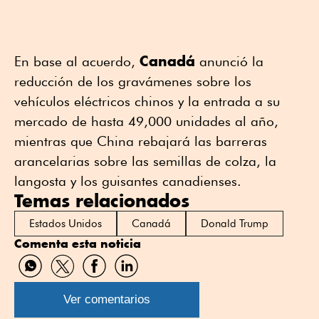
Canadá
En base al acuerdo,
anunció la
reducción de los gravámenes sobre los
vehículos eléctricos chinos y la entrada a su
mercado de hasta 49,000 unidades al año,
mientras que China rebajará las barreras
arancelarias sobre las semillas de colza, la
langosta y los guisantes canadienses.
Temas relacionados
Estados Unidos
Canadá
Donald Trump
Comenta esta noticia
Compartir
Compartir
Compartir
Compartir
por
por
por
por
WhatsApp
Twitter
Facebook
Linkedin
Ver comentarios