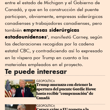
entre el estado de Michigan y el Gobierno de
Canadá, y que en la construcción del puente
participan, obviamente, empresas siderúrgicas
canadienses y trabajadores canadienses, pero
empresas siderúrgicas
también
estadounidenses
", manifestó Carney, según
las declaraciones recogidas por la cadena
estatal CBC, y contradiciendo así lo expresado
en la víspera por Trump en cuanto a los
materiales empleados en el proyecto.
Te puede interesar
GEOPOLÍTICA
Trump amenaza con detener la 
apertura del puente Gordie Howe 
hasta recibir "compensación" de 
Canadá
GEOPOLÍTICA
Carney exige a EU respeto a la 