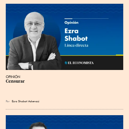
OPINIÓN
Censurar
Por
Ezra Shabot Askenazi