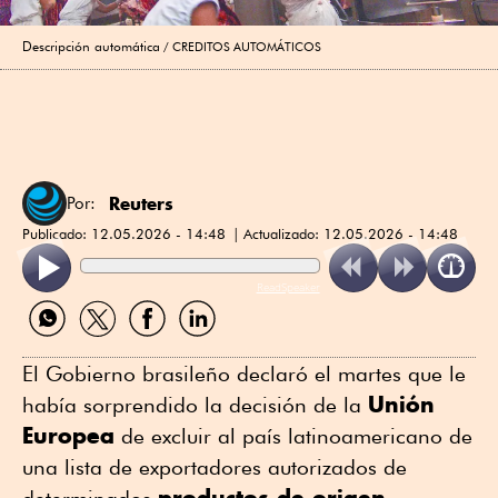
Descripción automática
CREDITOS AUTOMÁTICOS
Reuters
Por:
Publicado:
12.05.2026 - 14:48
Actualizado:
12.05.2026 - 14:48
ReadSpeaker
Compartir
Compartir
Compartir
Compartir
por
por
por
por
WhatsApp
Twitter
Facebook
Linkedin
El Gobierno brasileño declaró ⁠el martes que le
Unión
había sorprendido la decisión de la
Europea
de excluir al país latinoamericano de
una lista ⁠de exportadores autorizados de
⁠productos de origen
determinados