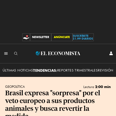
SUSCRÍBETE
NEWSLETTER
ANÚNCIATE
CONTRIBUCIONES
$1.99 DIARIOS
INI
El
SES
Economista
ÚLTIMAS NOTICIAS
TENDENCIAS:
REPORTES TRIMESTRALES
REVISIÓN 
2:00 min
GEOPOLÍTICA
Lectura
Brasil expresa "sorpresa" por el
veto europeo a sus productos
animales y busca revertir la
medida