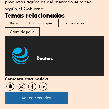
productos agrícolas del mercado europeo,
según ⁠el Gobierno.
Temas relacionados
Brasil
Unión Europea
Carne de res
Carne de pollo
Reuters
Comenta esta noticia
Compartir
Compartir
Compartir
Compartir
por
por
por
por
WhatsApp
Twitter
Facebook
Linkedin
Ver comentarios