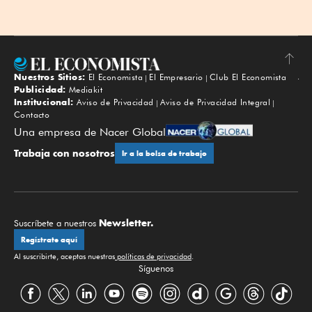
Nuestros Sitios:
El Economista
El Empresario
Club El Economista
Subir
Publicidad:
Mediakit
Institucional:
Aviso de Privacidad
Aviso de Privacidad Integral
Contacto
Una empresa de Nacer Global
Trabaja con nosotros
Ir a la bolsa de trabajo
Newsletter.
Suscríbete a nuestros
Regístrate aquí
Al suscribirte, aceptas nuestras
políticas de privacidad
.
Síguenos