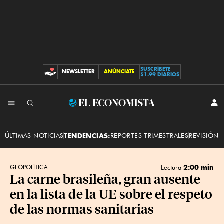
SUSCRÍBETE
NEWSLETTER
ANÚNCIATE
CONTRIBUCIONES
$1.99 DIARIOS
INI
El
SES
Economista
ÚLTIMAS NOTICIAS
TENDENCIAS:
REPORTES TRIMESTRALES
REVISIÓN 
2:00 min
GEOPOLÍTICA
Lectura
La carne brasileña, gran ausente
en la lista de la UE sobre el respeto
de las normas sanitarias