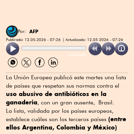
AFP
Por:
Publicado:
12.05.2026 - 07:26
Actualizado:
12.05.2026 - 07:26
ReadSpeaker
Compartir
Compartir
Compartir
Compartir
por
por
por
por
WhatsApp
Twitter
Facebook
Linkedin
La Unión Europea publicó este martes una lista
de países que respetan sus normas contra el
uso abusivo de antibióticos en la
ganadería
, con un gran ausente, Brasil.
La lista, validada por los países europeos,
(entre
establece cuáles son los terceros países
ellos Argentina, Colombia y México)