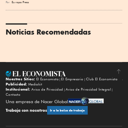
Por
Eu
ropa Press
Noticias Recomendadas
Nuestros Sitios:
El Economista
El Empresario
Club El Economista
Subir
Publicidad:
Mediakit
Institucional:
Aviso de Privacidad
Aviso de Privacidad Integral
Contacto
Una empresa de Nacer Global
Trabaja con nosotros
Ir a la bolsa de trabajo