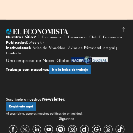
Nuestros Sitios:
El Economista
El Empresario
Club El Economista
Subir
Publicidad:
Mediakit
Institucional:
Aviso de Privacidad
Aviso de Privacidad Integral
Contacto
Una empresa de Nacer Global
Trabaja con nosotros
Ir a la bolsa de trabajo
Newsletter.
Suscríbete a nuestros
Regístrate aquí
Al suscribirte, aceptas nuestras
políticas de privacidad
.
Síguenos