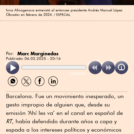
Inna Afinogenova entrevistó al entonces presidente Andrés Manuel López
Obrador en febrero de 2024.
ESPECIAL
Marc Marginedas
Por:
Publicado:
06.02.2025 - 20:16
ReadSpeaker
Compartir
Compartir
Compartir
Compartir
por
por
por
por
WhatsApp
Twitter
Facebook
Linkedin
Barcelona. Fue un movimiento inesperado, un
gesto impropio de alguien que, desde su
emisión ‘Ahí les va’ en el canal en español de
RT
, había defendido durante años a capa y
espada a los intereses políticos y económicos