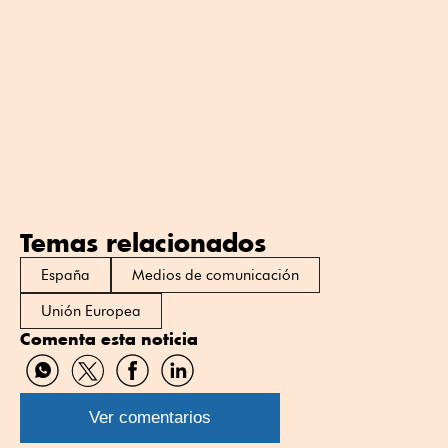
Temas relacionados
España
Medios de comunicación
Unión Europea
Comenta esta noticia
Compartir
Compartir
Compartir
Compartir
por
por
por
por
WhatsApp
Twitter
Facebook
Linkedin
Ver comentarios