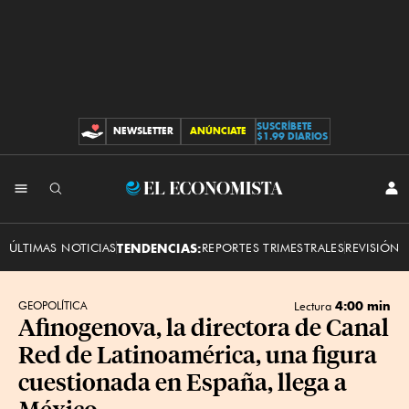
SUSCRÍBETE
NEWSLETTER
ANÚNCIATE
CONTRIBUCIONES
$1.99 DIARIOS
INI
El
SES
Economista
ÚLTIMAS NOTICIAS
TENDENCIAS:
REPORTES TRIMESTRALES
REVISIÓN 
4:00 min
GEOPOLÍTICA
Lectura
Afinogenova, la directora de Canal
Red de Latinoamérica, una figura
cuestionada en España, llega a
México