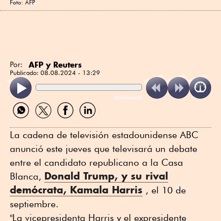
Foto: AFP
AFP y Reuters
Por:
Publicado:
08.08.2024 - 13:29
ReadSpeaker
Compartir
Compartir
Compartir
Compartir
por
por
por
por
WhatsApp
Twitter
Facebook
Linkedin
La cadena de televisión estadounidense ABC
anunció este jueves que televisará un debate
entre el candidato republicano a la Casa
Donald Trump, y su rival
Blanca,
demócrata, Kamala Harris
, el 10 de
septiembre.
"La vicepresidenta Harris y el expresidente