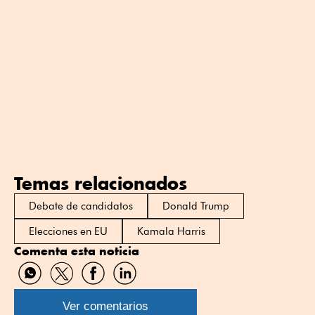
Temas relacionados
Debate de candidatos
Donald Trump
Elecciones en EU
Kamala Harris
Comenta esta noticia
Compartir
Compartir
Compartir
Compartir
por
por
por
por
WhatsApp
Twitter
Facebook
Linkedin
Ver comentarios