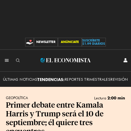
SUSCRÍBETE
NEWSLETTER
ANÚNCIATE
CONTRIBUCIONES
$1.99 DIARIOS
INI
El
SES
Economista
ÚLTIMAS NOTICIAS
TENDENCIAS:
REPORTES TRIMESTRALES
REVISIÓN 
2:00 min
GEOPOLÍTICA
Lectura
Primer debate entre Kamala
Harris y Trump será el 10 de
septiembre; él quiere tres
encuentros