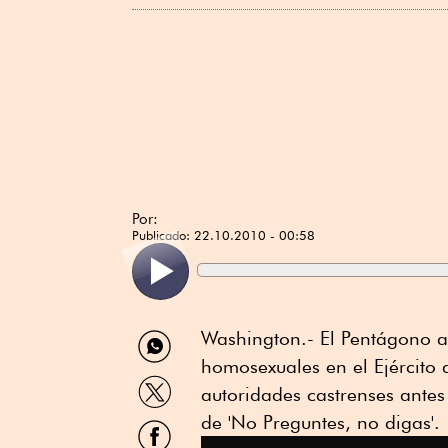
Por:
Publicado:
22.10.2010 - 00:58
Compartir
Washington.- El Pentágono a
por
homosexuales en el Ejército 
WhatsApp
Compartir
autoridades castrenses antes
por
Twitter
de 'No Preguntes, no digas'.
Compartir
por