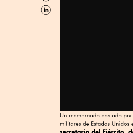
Facebook
Compartir
por
Linkedin
Un memorando enviado por el
militares de Estados Unidos
secretario del Ejército,