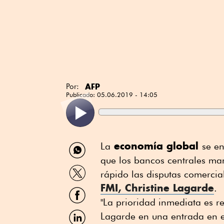
AFP
Por:
Publicado:
05.06.2019 - 14:05
Compartir
economía global
La
se en
por
que los bancos centrales man
WhatsApp
Compartir
rápido las disputas comercial
por
FMI, Christine Lagarde
Twitter
.
Compartir
por
"La prioridad inmediata es re
Facebook
Compartir
Lagarde en una entrada en e
por