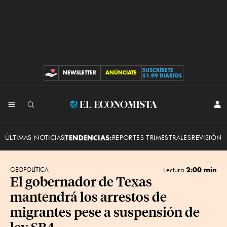
SUSCRÍBETE
NEWSLETTER
ANÚNCIATE
CONTRIBUCIONES
$1.99 DIARIOS
INI
El
SES
Economista
ÚLTIMAS NOTICIAS
TENDENCIAS:
REPORTES TRIMESTRALES
REVISIÓN 
2:00 min
GEOPOLÍTICA
Lectura
El gobernador de Texas
mantendrá los arrestos de
migrantes pese a suspensión de
ley SB4