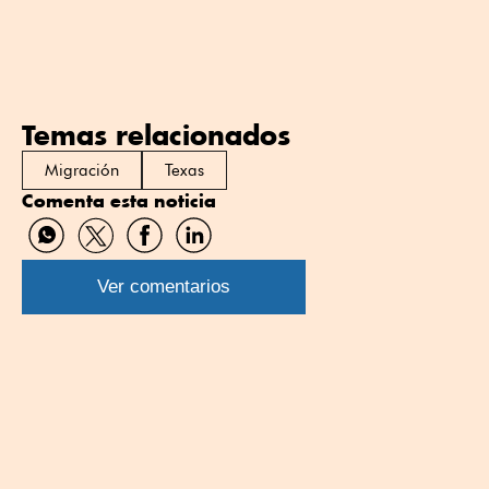
Temas relacionados
Migración
Texas
Comenta esta noticia
Compartir
Compartir
Compartir
Compartir
por
por
por
por
WhatsApp
Twitter
Facebook
Linkedin
Ver comentarios