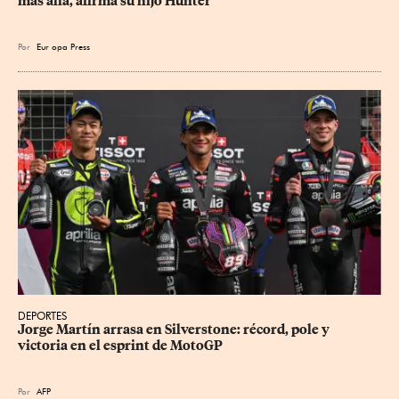
más allá, afirma su hijo Hunter
Por
Eur
opa Press
DEPORTES
Jorge Martín arrasa en Silverstone: récord, pole y 
victoria en el esprint de MotoGP
Por
AFP