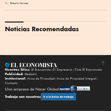
Por
Roberto Morales
Noticias Recomendadas
Nuestros Sitios:
El Economista
El Empresario
Club El Economista
Subir
Publicidad:
Mediakit
Institucional:
Aviso de Privacidad
Aviso de Privacidad Integral
Contacto
Una empresa de Nacer Global
Trabaja con nosotros
Ir a la bolsa de trabajo