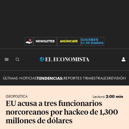
SUSCRÍBETE
NEWSLETTER
ANÚNCIATE
CONTRIBUCIONES
$1.99 DIARIOS
INI
El
SES
Economista
ÚLTIMAS NOTICIAS
TENDENCIAS:
REPORTES TRIMESTRALES
REVISIÓN 
2:00 min
GEOPOLÍTICA
Lectura
EU acusa a tres funcionarios
norcoreanos por hackeo de 1,300
millones de dólares