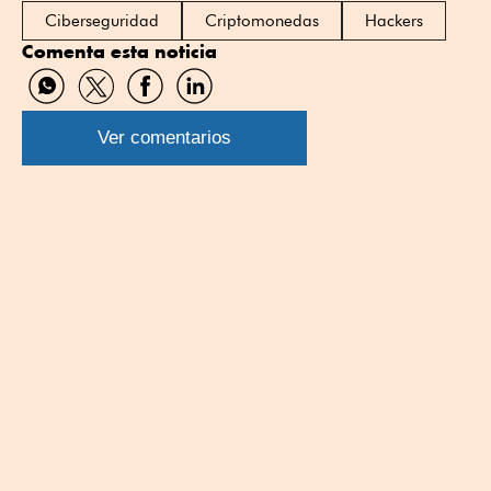
Ciberseguridad
Criptomonedas
Hackers
Comenta esta noticia
Compartir
Compartir
Compartir
Compartir
por
por
por
por
WhatsApp
Twitter
Facebook
Linkedin
Ver comentarios