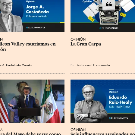
ÓN
OPINIÓN
ilicon Valley estaríamos en 
La Gran Carpa
ión
e A. Castañeda Morales
Por
Redacción El Economista
CA
OPINIÓN
ra del Mayo debe verse como 
Seis influencers asesinados po