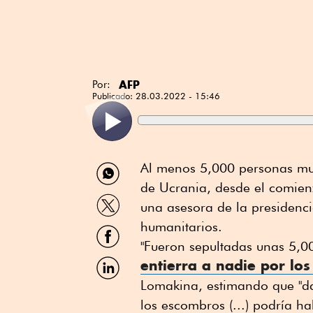
AFP
Por:
Publicado:
28.03.2022 - 15:46
Compartir
Al menos 5,000 personas m
por
de Ucrania, desde el comienz
WhatsApp
Compartir
una asesora de la presidenci
por
Twitter
humanitarios.
Compartir
por
"Fueron sepultadas unas 5,0
Facebook
Compartir
entierra a nadie por lo
por
Lomakina, estimando que "da
Linkedin
los escombros (...) podría h