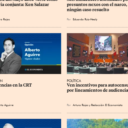
ria conjunta: Ken Salazar
presuntos nexos con el narco, 
ningún caso resuelto
ro Rojas
Por
Eduardo Ruiz-Healy
ÓN
POLÍTICA
encias en la CRT
Ven incentivos para autocensu
por lineamientos de audienci
rto Aguirre
Por
Arturo Rojas
y
Redacción El Economista