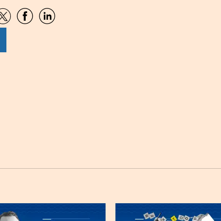
artir
Compartir
Compartir
Compartir
por
por
por
sApp
Twitter
Facebook
Linkedin