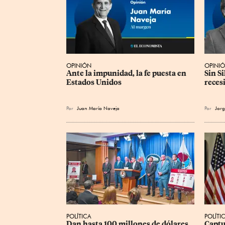
OPINIÓN
OPINI
Ante la impunidad, la fe puesta en 
Sin S
Estados Unidos
reces
Por
Juan María Naveja
Por
Jorg
POLÍTICA
POLÍTI
Dan hasta 100 millones de dólares 
Captu