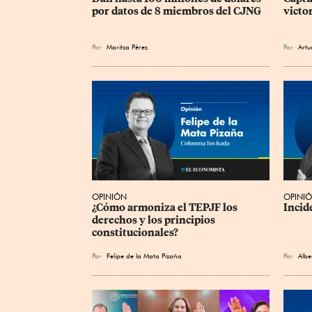
por datos de 8 miembros del CJNG
victo
Por
Maritza Pérez
Por
Artu
OPINIÓN
OPINI
¿Cómo armoniza el TEPJF los 
Incid
derechos y los principios 
constitucionales?
Por
Felipe de la Mata Pizaña
Por
Albe