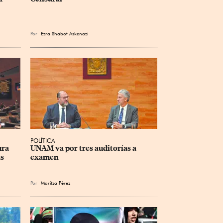
Por
Ezra Shabot Askenazi
POLÍTICA
ra 
UNAM va por tres auditorías a 
as
examen
Por
Maritza Pérez