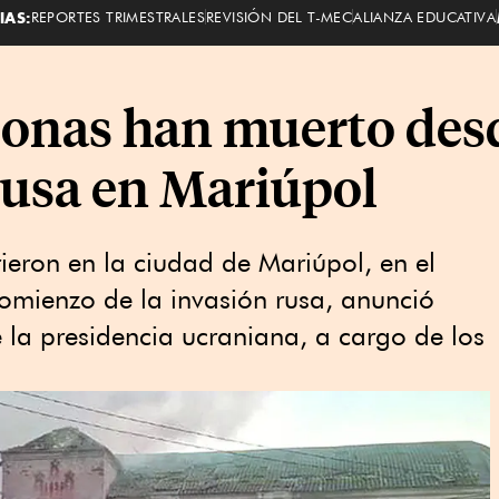
IAS:
REPORTES TRIMESTRALES
REVISIÓN DEL T-MEC
ALIANZA EDUCATIVA
sonas han muerto des
 rusa en Mariúpol
eron en la ciudad de Mariúpol, en el
comienzo de la invasión rusa, anunció
la presidencia ucraniana, a cargo de los