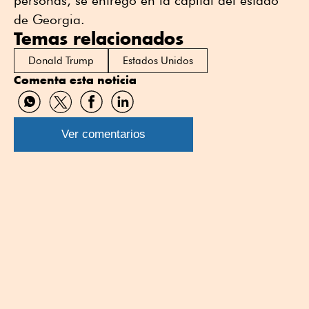
de Georgia.
Temas relacionados
Donald Trump
Estados Unidos
Comenta esta noticia
Compartir
Compartir
Compartir
Compartir
por
por
por
por
WhatsApp
Twitter
Facebook
Linkedin
Ver comentarios