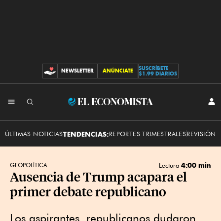
SUSCRÍBETE
NEWSLETTER
ANÚNCIATE
CONTRIBUCIONES
$1.99 DIARIOS
INI
El
SES
Economista
ÚLTIMAS NOTICIAS
TENDENCIAS:
REPORTES TRIMESTRALES
REVISIÓN 
4:00 min
GEOPOLÍTICA
Lectura
Ausencia de Trump acapara el
primer debate republicano
Los aspirantes republicanos dudaron