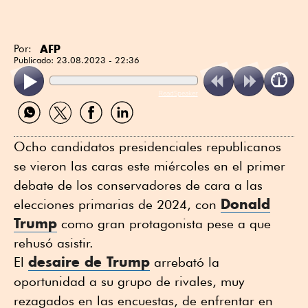
AFP
Por:
Publicado:
23.08.2023 - 22:36
ReadSpeaker
Compartir
Compartir
Compartir
Compartir
por
por
por
por
WhatsApp
Twitter
Facebook
Linkedin
Ocho candidatos presidenciales republicanos
se vieron las caras este miércoles en el primer
debate de los conservadores de cara a las
Donald
elecciones primarias de 2024, con
Trump
como gran protagonista pese a que
rehusó asistir.
desaire de Trump
El
arrebató la
oportunidad a su grupo de rivales, muy
rezagados en las encuestas, de enfrentar en