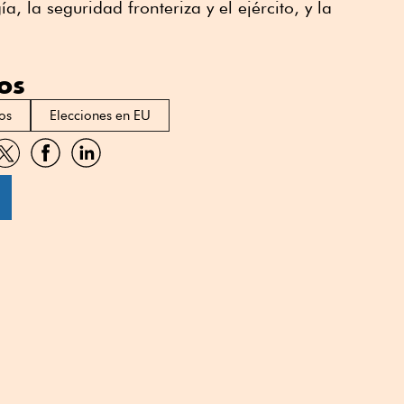
, la seguridad fronteriza y el ejército, y la
os
os
Elecciones en EU
artir
Compartir
Compartir
Compartir
por
por
por
sApp
Twitter
Facebook
Linkedin