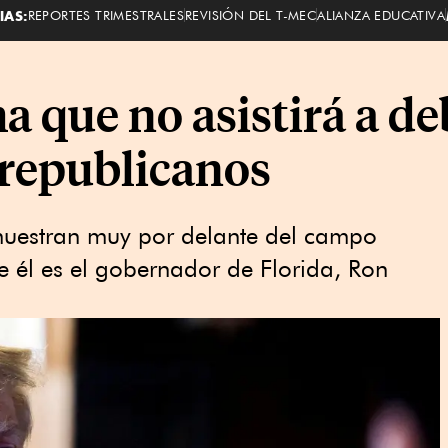
IAS:
REPORTES TRIMESTRALES
REVISIÓN DEL T-MEC
ALIANZA EDUCATIVA
 que no asistirá a de
 republicanos
muestran muy por delante del campo
e él es el gobernador de Florida, Ron