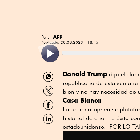
AFP
Por:
Publicado:
20.08.2023 - 18:45
Compartir
Donald Trump
dijo el domi
por
republicano de esta semana 
WhatsApp
Compartir
bien y no hay necesidad de 
por
Casa Blanca
Twitter
.
Compartir
por
En un mensaje en su plataf
Facebook
Compartir
historial de enorme éxito co
por
estadounidense. "POR LO TA
Linkedin