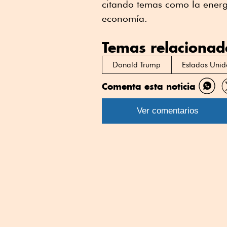
citando temas como la energía
economía.
Temas relacionad
Donald Trump
Estados Unid
Comenta esta noticia
Comp
por
Ver comentarios
What