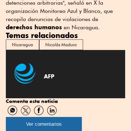
detenciones arbitrarias", señaló en X la
organización Monitoreo Azul y Blanco, que
recopila denuncias de violaciones de
derechos humanos
en Nicaragua.
Temas relacionados
Nicaragua
Nicolás Maduro
AFP
Comenta esta noticia
Compartir
Compartir
Compartir
Compartir
por
por
por
por
WhatsApp
Twitter
Facebook
Linkedin
Ver comentarios