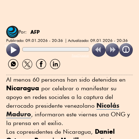
AFP
Por:
Publicado:
09.01.2026 - 20:36
Actualizado:
09.01.2026 - 20:36
ReadSpeaker
Compartir
Compartir
Compartir
Compartir
por
por
por
por
WhatsApp
Twitter
Facebook
Linkedin
Al menos 60 personas han sido detenidas en
Nicaragua
por celebrar o manifestar su
apoyo en redes sociales a la captura del
Nicolás
derrocado presidente venezolano
Maduro
, informaron este viernes una ONG y
la prensa en el exilio.
Daniel
Los copresidentes de Nicaragua,