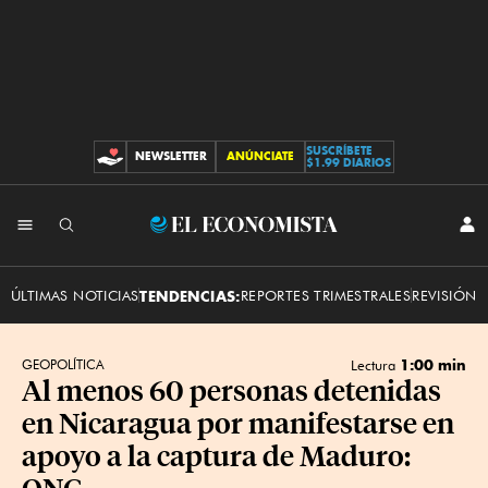
SUSCRÍBETE
NEWSLETTER
ANÚNCIATE
CONTRIBUCIONES
$1.99 DIARIOS
INI
El
SES
Economista
ÚLTIMAS NOTICIAS
TENDENCIAS:
REPORTES TRIMESTRALES
REVISIÓN 
1:00 min
GEOPOLÍTICA
Lectura
Al menos 60 personas detenidas
en Nicaragua por manifestarse en
apoyo a la captura de Maduro:
ONG