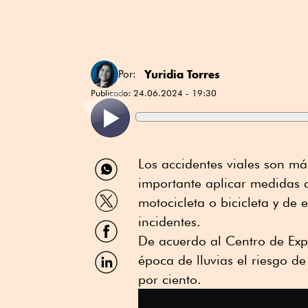
Yuridia Torres
Por:
Publicado:
24.06.2024 - 19:30
Compartir
Los accidentes viales son má
por
importante aplicar medidas 
WhatsApp
Compartir
motocicleta o bicicleta y de 
por
Twitter
incidentes.
Compartir
por
De acuerdo al Centro de Exp
Facebook
Compartir
época de lluvias el riesgo d
por
por ciento.
Linkedin