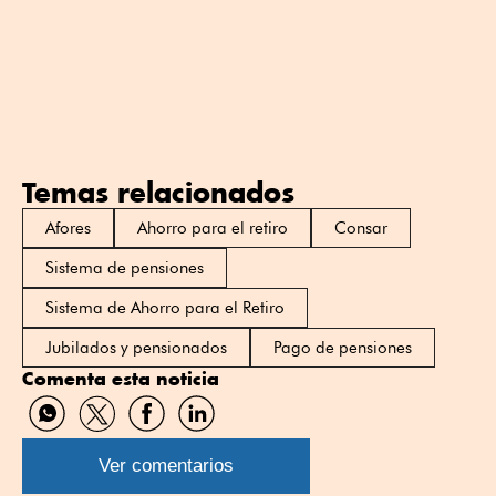
Temas relacionados
Afores
Ahorro para el retiro
Consar
Sistema de pensiones
Sistema de Ahorro para el Retiro
Jubilados y pensionados
Pago de pensiones
Comenta esta noticia
Compartir
Compartir
Compartir
Compartir
por
por
por
por
WhatsApp
Twitter
Facebook
Linkedin
Ver comentarios