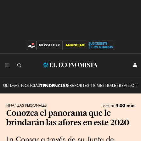
SUSCRÍBETE
NEWSLETTER
ANÚNCIATE
CONTRIBUCIONES
$1.99 DIARIOS
INI
El
SES
Economista
ÚLTIMAS NOTICIAS
TENDENCIAS:
REPORTES TRIMESTRALES
REVISIÓN 
4:00 min
FINANZAS PERSONALES
Lectura
Conozca el panorama que le
brindarán las afores en este 2020
La Consar a través de su Junta de