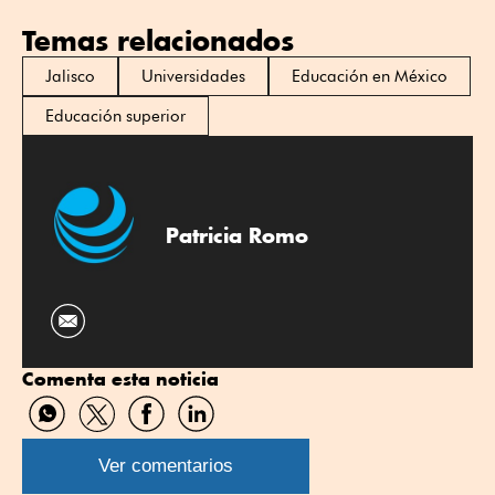
Temas relacionados
Jalisco
Universidades
Educación en México
Educación superior
Patricia Romo
Comenta esta noticia
Compartir
Compartir
Compartir
Compartir
por
por
por
por
WhatsApp
Twitter
Facebook
Linkedin
Ver comentarios