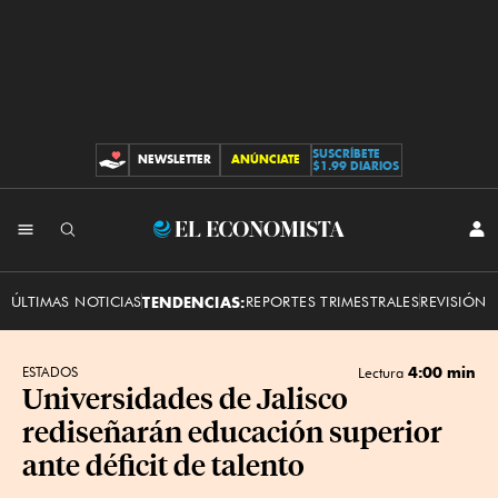
SUSCRÍBETE
NEWSLETTER
ANÚNCIATE
CONTRIBUCIONES
$1.99 DIARIOS
INI
El
SES
Economista
ÚLTIMAS NOTICIAS
TENDENCIAS:
REPORTES TRIMESTRALES
REVISIÓN 
4:00 min
ESTADOS
Lectura
Universidades de Jalisco
rediseñarán educación superior
ante déficit de talento