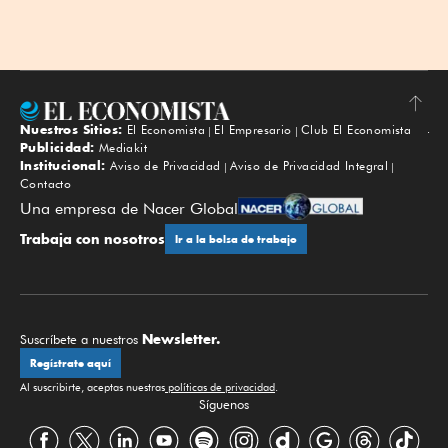
Nuestros Sitios:
El Economista
El Empresario
Club El Economista
Subir
Publicidad:
Mediakit
Institucional:
Aviso de Privacidad
Aviso de Privacidad Integral
Contacto
Una empresa de Nacer Global
Trabaja con nosotros
Ir a la bolsa de trabajo
Newsletter.
Suscríbete a nuestros
Regístrate aquí
Al suscribirte, aceptas nuestras
políticas de privacidad
.
Síguenos