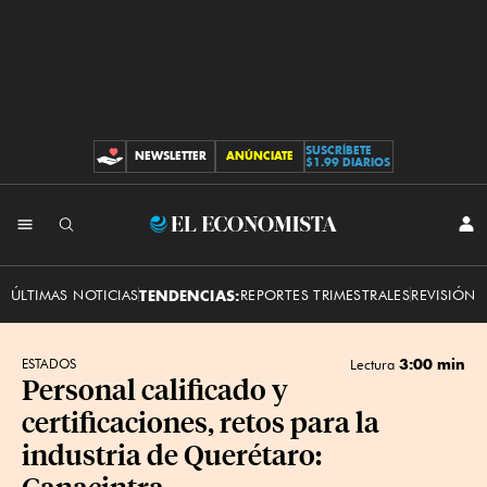
SUSCRÍBETE
NEWSLETTER
ANÚNCIATE
CONTRIBUCIONES
$1.99 DIARIOS
INI
El
SES
Economista
ÚLTIMAS NOTICIAS
TENDENCIAS:
REPORTES TRIMESTRALES
REVISIÓN 
3:00 min
ESTADOS
Lectura
Personal calificado y
certificaciones, retos para la
industria de Querétaro:
Canacintra