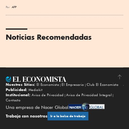
Por
AFP
Noticias Recomendadas
Nuestros Sitios:
El Economista
El Empresario
Club El Economista
Subir
Publicidad:
Mediakit
Institucional:
Aviso de Privacidad
Aviso de Privacidad Integral
Contacto
Una empresa de Nacer Global
Trabaja con nosotros
Ir a la bolsa de trabajo