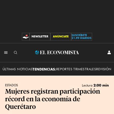
SUSCRÍBETE
NEWSLETTER
ANÚNCIATE
CONTRIBUCIONES
$1.99 DIARIOS
INI
El
SES
Economista
ÚLTIMAS NOTICIAS
TENDENCIAS:
REPORTES TRIMESTRALES
REVISIÓN 
2:00 min
ESTADOS
Lectura
Mujeres registran participación
récord en la economía de
Querétaro