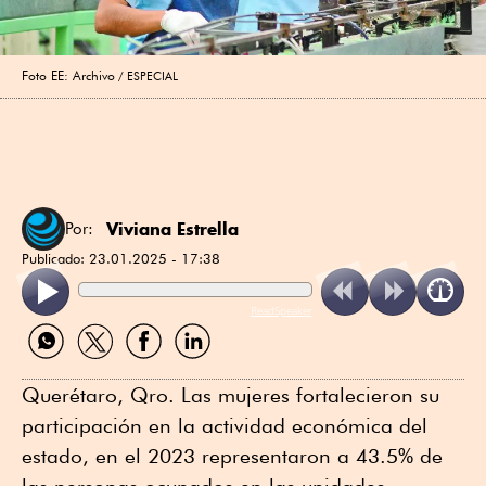
Foto EE: Archivo
ESPECIAL
Viviana Estrella
Por:
Publicado:
23.01.2025 - 17:38
ReadSpeaker
Compartir
Compartir
Compartir
Compartir
por
por
por
por
WhatsApp
Twitter
Facebook
Linkedin
Querétaro, Qro. Las mujeres fortalecieron su
participación en la actividad económica del
estado, en el 2023 representaron a 43.5% de
las personas ocupados en las unidades