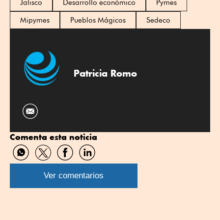
Jalisco
Desarrollo económico
Pymes
Mipymes
Pueblos Mágicos
Sedeco
Patricia Romo
Comenta esta noticia
Compartir
Compartir
Compartir
Compartir
por
por
por
por
WhatsApp
Twitter
Facebook
Linkedin
Ver comentarios