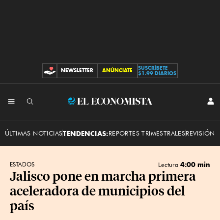
SUSCRÍBETE
NEWSLETTER
ANÚNCIATE
CONTRIBUCIONES
$1.99 DIARIOS
INI
El
SES
Economista
ÚLTIMAS NOTICIAS
TENDENCIAS:
REPORTES TRIMESTRALES
REVISIÓN 
4:00 min
ESTADOS
Lectura
Jalisco pone en marcha primera
aceleradora de municipios del
país