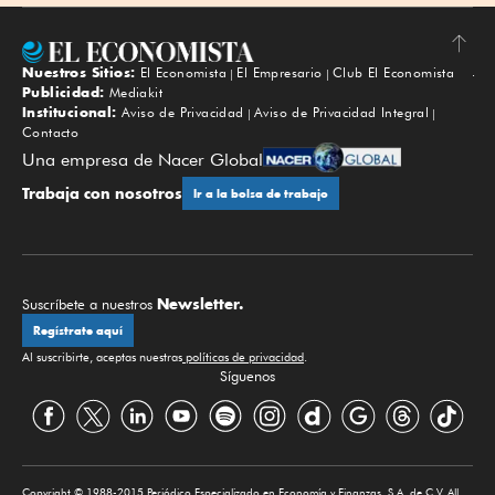
Nuestros Sitios:
El Economista
El Empresario
Club El Economista
Subir
Publicidad:
Mediakit
Institucional:
Aviso de Privacidad
Aviso de Privacidad Integral
Contacto
Una empresa de Nacer Global
Trabaja con nosotros
Ir a la bolsa de trabajo
Newsletter.
Suscríbete a nuestros
Regístrate aquí
Al suscribirte, aceptas nuestras
políticas de privacidad
.
Síguenos
Copyright © 1988-2015 Periódico Especializado en Economía y Finanzas, S.A. de C.V. All