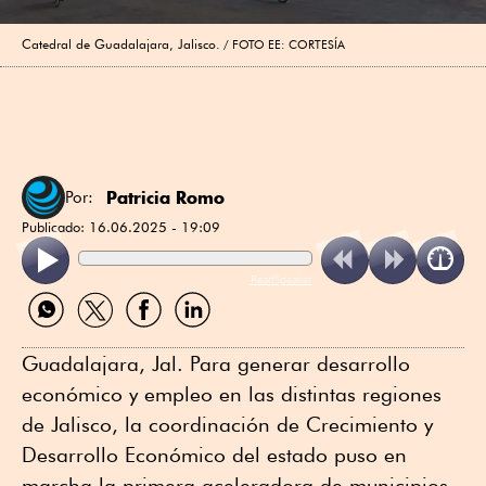
Catedral de Guadalajara, Jalisco.
FOTO EE: CORTESÍA
Patricia Romo
Por:
Publicado:
16.06.2025 - 19:09
ReadSpeaker
Compartir
Compartir
Compartir
Compartir
por
por
por
por
WhatsApp
Twitter
Facebook
Linkedin
Guadalajara, Jal. Para generar desarrollo
económico y empleo en las distintas regiones
de Jalisco, la coordinación de Crecimiento y
Desarrollo Económico del estado puso en
marcha la primera aceleradora de municipios